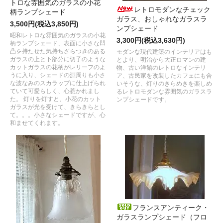
トロな雰囲気のガラスの小花
レトロモダンなチェック
柄ランプシェード
ガラス、おしゃれなガラスラ
3,500円(税込3,850円)
ンプシェード
昭和レトロな雰囲気のガラスの小花
3,300円(税込3,630円)
柄ランプシェード、表面に小さな凹
凸を持たせた気持ちざらつきのある
モダンな現代建築のインテリアはも
ガラスの上と下部分に切子のような
とより、明治から大正ロマンの建
カットガラスの花柄がレリーフのよ
物、古い洋館のレトロなインテリ
うに入り、シェードの淵周りも小さ
ア、古民家を改装したカフェにも合
な波なみのスカラップに仕上げられ
いそうな、灯りのきらめきを楽しめ
ていて可愛らしく、心惹かれまし
るレトロモダンな雰囲気のガラスラ
た。 灯りを灯すと、小花のカット
ンプシェードです。
ガラスが光を受けて、きらきらとし
て。。。小さなシェードですが、心
和ませてくれます。
フランスアンティーク・
ガラスランプシェード（フロ