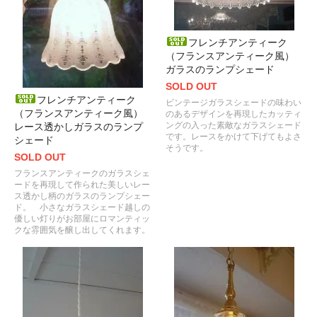
フレンチアンティーク
（フランスアンティーク風）
ガラスのランプシェード
SOLD OUT
フレンチアンティーク
ビンテージガラスシェードの味わい
（フランスアンティーク風）
のあるデザインを再現したカッティ
ングの入った素敵なガラスシェード
レース透かしガラスのランプ
です。レースをかけて下げてもよさ
シェード
そうです。
SOLD OUT
フランスアンティークのガラスシェ
ードを再現して作られた美しいレー
ス透かし柄のガラスのランプシェー
ド。 小さなガラスシェード越しの
優しい灯りがお部屋にロマンティッ
クな雰囲気を醸し出してくれます。