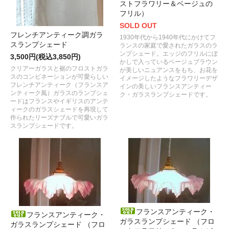
ストフラワリー＆ベージュの
フリル）
SOLD OUT
フレンチアンティーク調ガラ
1930年代から1940年代にかけてフ
スランプシェード
ランスの家庭で愛されたガラスのラ
ンプシェード。エッジのフリルにぼ
3,500円(税込3,850円)
かしで入っているベージュブラウン
クリアーガラスと裾のフロストガラ
が美しいニュアンスをもち、お花を
スのコンビネーションが可愛らしい
イメージしたようなフラワリーデザ
フレンチアンティーク（フランスア
インの美しいフランスアンティー
ンティーク風）ガラスのランプシェ
ク・ガラスランプシェードです。
ードはフランスやイギリスのアンテ
ィークのガラスシェードを再現して
作られたリーズナブルで可愛いガラ
スランプシェードです。
フランスアンティーク・
フランスアンティーク・
ガラスランプシェード （フロ
ガラスランプシェード （フロ