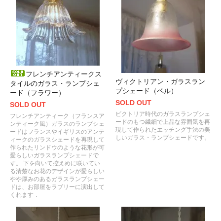
フレンチアンティークス
ヴィクトリアン・ガラスラン
タイルのガラス・ランプシェ
プシェード（ベル）
ード（フラワー）
SOLD OUT
SOLD OUT
ビクトリア時代のガラスランプシェ
フレンチアンティーク（フランスア
ードのもつ繊細で上品な雰囲気を再
ンティーク風）ガラスのランプシェ
現して作られたエッチング手法の美
ードはフランスやイギリスのアンテ
しいガラス・ランプシェードです。
ィークのガラスシェードを再現して
作られたリンドウのような花形が可
愛らしいガラスランプシェードで
す。 下を向いて控えめに咲いてい
る清楚なお花のデザインが愛らしい
やや厚みのあるガラスランプシェー
ドは、お部屋をラブリーに演出して
くれます．