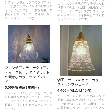
ンティーク風）ガラスのランプシェ
した、ガラスの裾のフリルがふんわ
ードはフランスやイギリスのアンテ
りドレスのように波打つ素適なガラ
ィークのガラスシェードを再現して
スシェード、フランスアンティーク
作られたリーズナブルで可愛いガラ
のガラスシェードを再現して作られ
スランプシェードです。
たランプシェードです。
フレンチアンティーク（アン
ティーク調）、ダイヤカット
の素敵なガラスランプシェー
切子デザインのカットガラ
ド
ス・ランプシェード
3,500円(税込3,850円)
4,400円(税込4,840円)
アンティークのデザインをレプリカ
切子風エッチングガラスのような雰
した素適なガラスシェード、フラン
囲気に草花柄が描かれている、懐か
スアンティークのガラスシェードを
しい気持ちにしてくれる昭和レトロ
再現して作られたガラスランプシェ
の雰囲気を持ったアンティークスタ
ードです。