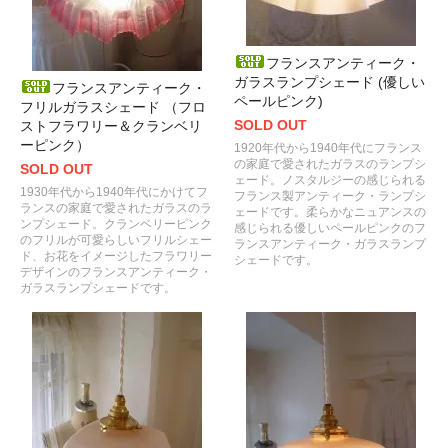
フランスアンティーク・
ガラスランプシェード (優しい
フランスアンティーク・
ペールピンク)
フリルガラスシェード （フロ
SOLD OUT
ストフラワリー＆クランベリ
ーピンク）
1920年代から1940年代にフランス
の家庭で愛されたガラスのランプシ
SOLD OUT
ェード。ノスタルジーの感じられる
1930年代から1940年代にかけてフ
フランス製アンティーク・ランプシ
ランスの家庭で愛されたガラスのラ
ェードです。柔らかなニュアンスの
ンプシェード。クランベリーピンク
感じられる優しいペールピンクのフ
のフリルが可愛らしいフリルシェー
ランスアンティーク・ガラスランプ
ド、お花をイメージしたフラワリー
シェードです。
デザインのフランスアンティーク・
ガラスランプシェードです。