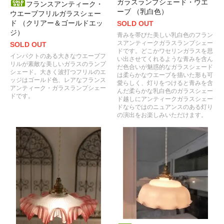
ガラスランプシェード・ウエ
フランスアンティーク・
ーブ （乳白色）
ウエーブフリルガラスシェー
ド （クリアー＆ゴールドエッ
SOLD OUT
ジ）
青みを帯びた美しい乳白色のフラン
スアンティークガラスランプシェー
SOLD OUT
ドです。どこかワセリンガラスを思
インパクトのある大きなウエーブフ
い出させてくれるような青みを含ん
リルが素敵な美しいガラスのランプ
だ色合いが魅惑的なガラスシェード
シェード。大きく波打つフリルのエ
は柔らかなウエーブを描いた形も可
ッジはゴールド色、レアなフランス
愛らしく、灯りをつけると青みを含
アンティーク・ガラスランプシェー
んだ柔らかな乳白色のガラスシェー
ドです。
ド越しにアンティークガラスシェー
ドならではのニュアンスのある灯り
の演出をお楽しみいただけます。