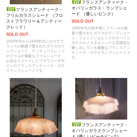
フランスアンティーク・
オパリンガラス・ランプシェ
フランスアンティーク・
ード （優しいピンク）
フリルガラスシェード （フロ
ストフラワリー＆アンティー
SOLD OUT
クレッド）
1900年代の前半期にフランスの家
庭で愛されたガラスのランプシェー
SOLD OUT
ド。フェミニンなピンクのオパリン
1930年代から1940年代にかけてフ
ガラスがノスタルジックな雰囲気を
ランスの家庭で愛されたガラスのラ
醸し出している素敵なフランスアン
ンプシェード。アンティークレッド
ティーク・ガラスランプシェードで
のフリルが素敵なフリルシェード、
す。
お花をイメージしたフラワリーデザ
インのフランスアンティーク・ガラ
スランプシェードです。
フランスアンティーク・
オパリンガラスランプシェー
ド (優しいピーチピンク)