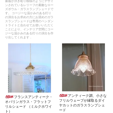
薔薇が浮き彫り模様のようにデザイ
ンされているレリーフの素敵なロー
ズボウル・ガラスランプシェードで
す。 コージーな温かみのある灯り
の演出をお求めの方にお奨めのガラ
スランプシェードは専用のペンダン
トライトと合わせてお使いいただく
ことにより、インテリア空間にコー
ジーな温かみのある灯りの演出を作
り出してくれます．
アンティーク調、小さな
フランスアンティーク・
フリルウェーブが縁取るダイ
オパリンガラス・フラットフ
ヤカットのガラスランプシェ
リルシェード （ミルクホワイ
ード
ト）