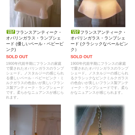
フランスアンティーク・
フランスアンティーク・
オパリンガラス・ランプシェ
オパリンガラス・ランプシェ
ード (優しいペール・ベビーピ
ード (クラシックなペールピン
ンク)
ク）
SOLD OUT
SOLD OUT
1900年代前半期にフランスの家庭
1900年代前半期にフランスの家庭
で愛されたオパリンガラスのランプ
で愛されたオパリンガラスのランプ
シェード。ノスタルジーの感じられ
シェード。ノスタルジーの感じられ
る優しいペール・ベビーピンク・ミ
るクラシックなピンクミルクガラス
ルクガラスの色合いが美しいフラン
の色合いが美しいフランス製アンテ
ス製アンティーク・ランプシェード
ィーク・ランプシェードです。柔ら
です。柔らかなニュアンスが感じら
かなニュアンスが感じられます。
れます。