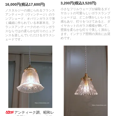
3,200円(税込3,520円)
16,000円(税込17,600円)
小さなフリルウェーブが縁取るダイ
ノスタルジーの感じられるフランス
ヤカットの可愛らしいガラスランプ
アンティーク（ヴィンテージ）のラ
シェードは、どこか懐かしいレトロ
ンプシェード、オパリンガラスで薄
感もあり、灯りをつけてみると、ダ
く繊細に作られている本家本元、フ
イヤカットのガラス模様が輝いて、
ランスアンティークのオパリンガラ
壁面を柔らかな灯りで美しく演出し
スならではの柔らかな灯りのニュア
ます。インテリア照明の演出にお奨
ンスを楽しんでいただけるガラスシ
めです。
ェードです。
アンティーク調、昭和レ