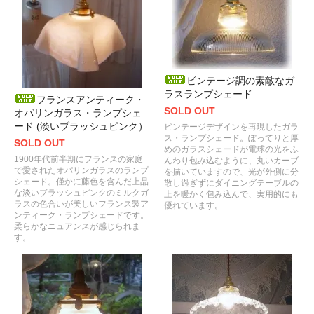
ビンテージ調の素敵なガ
ラスランプシェード
フランスアンティーク・
SOLD OUT
オパリンガラス・ランプシェ
ード (淡いブラッシュピンク）
ビンテージデザインを再現したガラ
ス・ランプシェード。ぽってりと厚
SOLD OUT
めのガラスシェードが電球の光をふ
1900年代前半期にフランスの家庭
んわり包み込むように、丸いカーブ
で愛されたオパリンガラスのランプ
を描いていますので、光が外側に分
シェード。僅かに藤色を含んだ上品
散し過ぎずにダイニングテーブルの
な淡いブラッシュピンクのミルクガ
上を暖かく包み込んで、実用的にも
ラスの色合いが美しいフランス製ア
優れています。
ンティーク・ランプシェードです。
柔らかなニュアンスが感じられま
す。