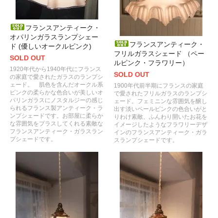
フランスアンティーク・
オパリンガラスランプシェー
フランスアンティーク・
ド (優しいオークルピンク)
フリルガラスシェード （ペー
SOLD OUT
ルピンク・フラワリー）
1920年代から1940年代にフランス
SOLD OUT
の家庭で愛されたガラスのランプシ
ェード。 肌色を含んだオークル系
1900年代前半期にフランスの家庭
ピンクの柔らかな色合いが美しいオ
で愛されたフリルガラスのランプシ
パリンガラスにノスタルジーの感じ
ェード。フェミニンな雰囲気を醸し
られるフランス製アンティーク・ラ
出す淡いペールピンクの色合いがと
ンプシェードです。お部屋に柔らか
りわけ素敵、ふんわり開いたお花を
な雰囲気をプラスしてくれる素敵な
イメージしたようなフラワリーデザ
フランスアンティーク・ガラスラン
インのフランスアンティーク・ガラ
プシェードです。
スランプシェードです。