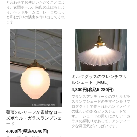
と合わせてお使いいただくことによ
り、玄関ホール、階段の上はもとよ
り、ベッドルームに、レトロなほっ
と和む灯りの演出を作り出してくれ
ます．
ミルクグラスのフレンチフリ
ルシェード（MGL）
4,800円(税込5,280円)
フランスアンティークのフリルガラ
スランプシェードのデザインをリプ
ロダクトして作られたハンドメイド
の味わいのあるガラスシェードで
薔薇のレリーフが素敵なロー
す。 シェードの周りにクリアーガ
ズボウル・ガラスランプシェ
ラスの縁取りがあって、アンティー
ード
クな雰囲気がいっぱいです。
4,400円(税込4,840円)