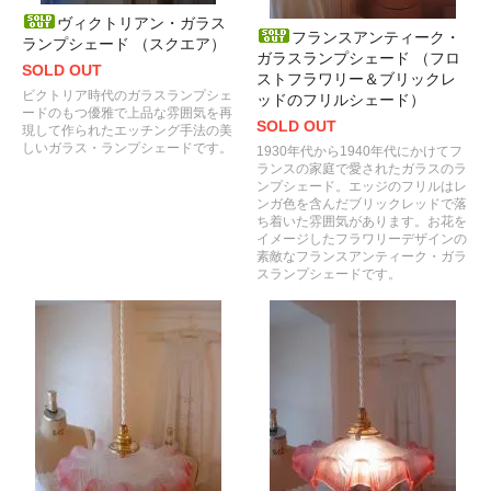
ヴィクトリアン・ガラス
フランスアンティーク・
ランプシェード （スクエア）
ガラスランプシェード （フロ
SOLD OUT
ストフラワリー＆ブリックレ
ビクトリア時代のガラスランプシェ
ッドのフリルシェード）
ードのもつ優雅で上品な雰囲気を再
SOLD OUT
現して作られたエッチング手法の美
しいガラス・ランプシェードです。
1930年代から1940年代にかけてフ
ランスの家庭で愛されたガラスのラ
ンプシェード。エッジのフリルはレ
ンガ色を含んだブリックレッドで落
ち着いた雰囲気があります。お花を
イメージしたフラワリーデザインの
素敵なフランスアンティーク・ガラ
スランプシェードです。