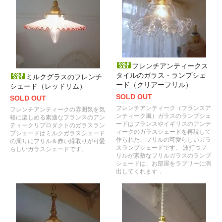
フレンチアンティークス
タイルのガラス・ランプシェ
ミルクグラスのフレンチ
ード（クリアーフリル）
シェード（レッドリム）
SOLD OUT
SOLD OUT
フレンチアンティーク（フランスア
フレンチアンティークの雰囲気を気
ンティーク風）ガラスのランプシェ
軽に楽しめる素適なフランスのアン
ードはフランスやイギリスのアンテ
ティークリプロダクトのガラスラン
ィークのガラスシェードを再現して
プシェードはミルクガラスシェード
作られた、フリルの可愛らしいガラ
の周りにフリル＆赤い縁取りが可愛
スランプシェードです。 波打つフ
らしいガラスシェードです。
リルが素敵なフリルガラスのランプ
シェードは、お部屋をラブリーに演
出してくれます．