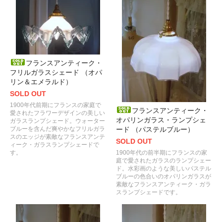
フランスアンティーク・
フリルガラスシェード （オパ
リン＆エメラルド）
SOLD OUT
1900年代前期にフランスの家庭で
フランスアンティーク・
愛されたフラワーデザインの美しい
オパリンガラス・ランプシェ
ガラスランプシェード。ウォーター
ブルーを含んだ爽やかなフリルガラ
ード （パステルブルー）
スのエッジが素敵なフランスアンテ
SOLD OUT
ィーク・ガラスランプシェードで
す。
1900年代の前半期にフランスの家
庭で愛されたガラスのランプシェー
ド。水彩画のような美しいパステル
ブルーの色合いのオパリンガラスが
素敵なフランスアンティーク・ガラ
スランプシェードです。