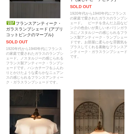
SOLD OUT
1920年代から1940年代にフランス
の家庭で愛されたガラスのランプシ
フランスアンティーク・
ェード。 ピーチを含んだ上品なピ
ンクの色合いが美しいオパリンガラ
ガラスランプシェード (アプリ
スにノスタルジーの感じられるフラ
コットピンクのマーブル)
ンス製アンティーク・ランプシェー
SOLD OUT
ドです。お部屋に柔らかな雰囲気を
プラスしてくれる素敵なフランスア
1920年代から1940年代にフランス
ンティーク・ガラスランプシェード
の家庭で愛されたガラスのランプシ
です。
ェード。ノスタルジーの感じられる
フランス製アンティーク・ランプシ
ェードです。ハンカチーフをふんわ
りとかけたような柔らかなニュアン
スの感じられるフランスアンティー
ク・ガラスランプシェードです。