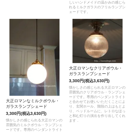
しいハンドメイドの温かみの感じら
れるミルクガラスのフリルランプシ
ェードです。
大正ロマンなクリアボウル・
ガラスランプシェード
3,300円(税込3,630円)
懐かしさの感じられる大正ロマンの
雰囲気のクリアボウル・ランプシェ
ードです。専用のペンダントライト
大正ロマンなミルクボウル・
と合わせてお使いいただくことによ
ガラスランプシェード
り、玄関ホール、階段の上はもとよ
り、ベッドルームに、レトロなほっ
3,300円(税込3,630円)
と和む灯りの演出を作り出してくれ
懐かしさの感じられる大正ロマンの
ます．
雰囲気のミルクボウル・ランプシェ
ードです。専用のペンダントライト