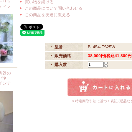
ーリッ
買い物を続ける
ティフ
この商品について問い合わせる
この商品を友達に教える
・ 型番
BL454-FS25W
・ 販売価格
38,000円(税込41,800円
・ 購入数
陶器の
パネ
インテ
» 特定商取引法に基づく表記 (返品など