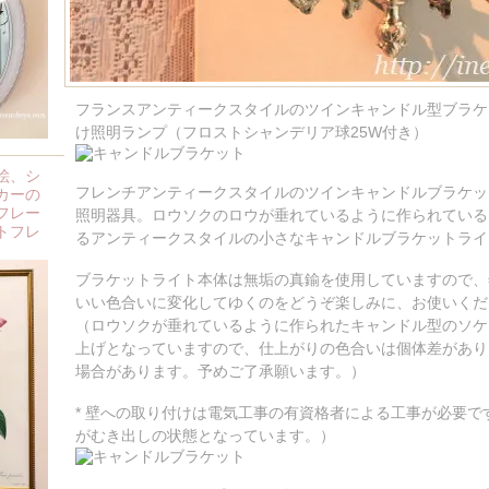
フランスアンティークスタイルのツインキャンドル型ブラケッ
け照明ランプ（フロストシャンデリア球25W付き）
絵、シ
フレンチアンティークスタイルのツインキャンドルブラケッ
カーの
フレー
照明器具。ロウソクのロウが垂れているように作られている
トフレ
るアンティークスタイルの小さなキャンドルブラケットライ
ブラケットライト本体は無垢の真鍮を使用していますので、
いい色合いに変化してゆくのをどうぞ楽しみに、お使いくだ
（ロウソクが垂れているように作られたキャンドル型のソケ
上げとなっていますので、仕上がりの色合いは個体差があり
場合があります。予めご了承願います。）
* 壁への取り付けは電気工事の有資格者による工事が必要で
がむき出しの状態となっています。）