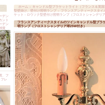
ホーム
キャンドル型ブラケットライト（フランス＆英国
＞
型壁掛け、壁付け照明ランプ
フランスアンティークスタイ
＞
ケット - ロウソク型壁付け照明ランプ（フロストシャンデリア
ーデン
カント
フランスアンティークスタイルのツインキャンドル型ブラケッ
ーデン
明ランプ（フロストシャンデリア球25W付き）
雑貨
貨、フ
 フレ