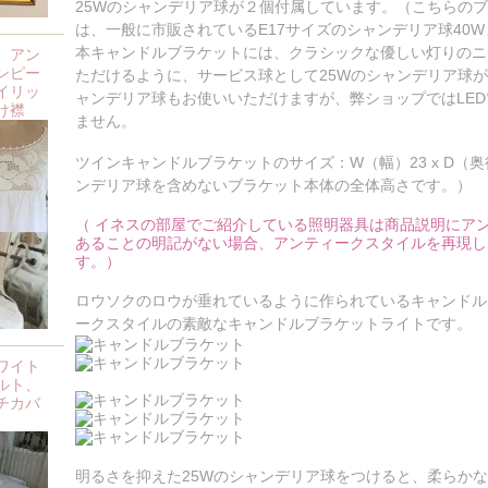
25Wのシャンデリア球が２個付属しています。（こちらの
は、一般に市販されているE17サイズのシャンデリア球40
本キャンドルブラケットには、クラシックな優しい灯りのニ
、アン
ンピー
ただけるように、サービス球として25Wのシャンデリア球が付
イリッ
ャンデリア球もお使いいただけますが、弊ショップではLE
け襟
ません。
ツインキャンドルブラケットのサイズ：W（幅）23 x D（奥行き）
ンデリア球を含めないブラケット本体の全体高さです。）
（ イネスの部屋でご紹介している照明器具は商品説明にア
あることの明記がない場合、アンティークスタイルを再現し
す。）
ロウソクのロウが垂れているように作られているキャンドル
ークスタイルの素敵なキャンドルブラケットライトです。
ワイト
ルト、
チカバ
明るさを抑えた25Wのシャンデリア球をつけると、柔らか