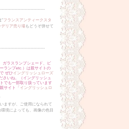
--------------------------------
”
フランスアンティークスタ
ンデリア売り場
もどうぞ併せて
--------------------------------
プ、ガラスランプシェード、ビ
ランプetc.）は親サイトの
で ぜひ
イングリッシュローズ
ださいね。（イングリッシュ
トでも一部取り扱っています
親サイト「
イングリッシュロ
*
いますが、ご使用になられて
の環境によっても、画像の色目