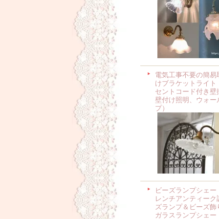
電気工事不要の簡易
けブラケットライト
セントコード付き壁
壁付け照明、ウォー
プ）
ビーズランプシェー
レンチアンティーク
ズランプ＆ビーズ飾
ガラスランプシェー