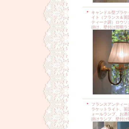
キャンドル型ブラケ
イト（フランス＆英
ティーク調）ロウソ
掛け、壁付け照明ラ
フランスアンティー
ラケットライト、英
ォールランプ、お洒
掛けランプ、壁付け