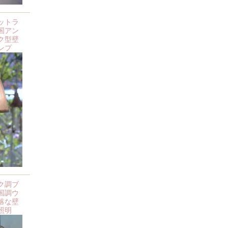
ットラ
国アン
ク型壁
ンプ
ク調ブ
国調ウ
落な壁
照明