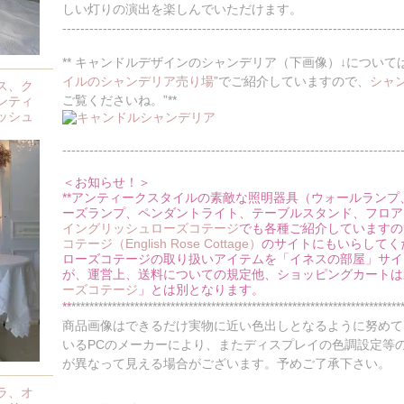
しい灯りの演出を楽しんでいただけます。
---------------------------------------------------------------------------
** キャンドルデザインのシャンデリア（下画像）↓については
イルのシャンデリア売り場
”でご紹介していますので、
シャ
ス、ク
ご覧くださいね。”**
ンティ
ッシュ
---------------------------------------------------------------------------
＜お知らせ！＞
**アンティークスタイルの素敵な照明器具（ウォールラン
ーズランプ、ペンダントライト、テーブルスタンド、フロアー
イングリッシュローズコテージ
でも各種ご紹介していますの
コテージ（English Rose Cottage）
のサイトにもいらしてく
ローズコテージの取り扱いアイテムを「イネスの部屋」サイ
が、運営上、送料についての規定他、ショッピングカートは
ーズコテージ
」とは別となります。
**
*************************************************************************
商品画像はできるだけ実物に近い色出しとなるように努めて
いるPCのメーカーにより、またディスプレイの色調設定等
が異なって見える場合がございます。予めご了承下さい。
ラ、オ