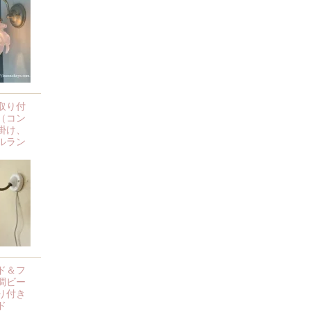
取り付
（コン
掛け、
ルラン
ド＆フ
調ビー
り付き
ド