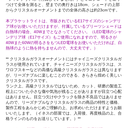
つけて全体を測ると、壁までの奥行きは18cm、シェードの上部
からクリスタルオーナメントまでの全体の高さは約23cmです。
本ブラケットライトは、市販されているE17サイズのシャンデリ
ア球がお使いいただけますが、付属しているプリーツシェードは
白熱球の場合、40Wまでとなさってください。（LED電球のシャ
ンデリア球（E17サイズ）もご使用になれますので、明るさが
40Wまた60Wの明るさをもつLED電球をお使いいただければ、白
熱球のように熱を持ちませんので、大丈夫です。）
** クリスタルガラスオーナメントにはチャイニーズクリスタルガ
ラスが使用されています。チャイニーズクリスタルガラスは、ス
ワロフスキーなどの高価な高級クリスタルガラスとは異なります
が、リーズナブルに楽しむことのできる、きらきら煌めく美しい
クリスタルガラスです。
ランク上、高級クリスタルではないため、カット、研磨の製造工
程上についた小さな傷や気泡が残ることがありますが目立つ心配
はありません。目立つ欠けやクラックを除き不良品ではありませ
んので、リーズナブルなクリスタルガラスの商品の特性と価格、
製作工程をあらかじめご理解の上、お求めいただけますようお願
いいたします。（イネスの部屋では、入荷後、再度検品の上、合
格ラインのものをお送りしています。）**