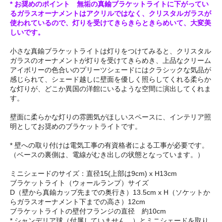
* お奨めのポイント 無垢の真鍮ブラケットライトに下がってい
るガラスオーナメントはアクリルではなく、クリスタルガラスが
使われているので、灯りを受けてきらきらときらめいて、大変美
しいです。
小さな真鍮ブラケットライトは灯りをつけてみると、クリスタル
ガラスのオーナメントが灯りを受けてきらめき、上品なクリーム
アイボリーの色合いのプリーツシェードにはクラシックな気品が
感じられて、シェード越しに壁面を優しく照らしてくれる柔らか
な灯りが、どこか異国の洋館にいるような空間に演出してくれま
す。
壁面に柔らかな灯りの雰囲気がほしいスペースに、インテリア照
明としてお奨めのブラケットライトです。
* 壁への取り付けは電気工事の有資格者による工事が必要です。
（ベースの裏側は、電線がむき出しの状態となっています。）
ミニシェードのサイズ：直径15(上部は9cm) x H13cm
ブラケットライト（ウォールランプ）サイズ
D（壁から真鍮カップ先までの奥行き）13.5cm x H（ソケットか
らガラスオーナメント下までの高さ）12cm
ブラケットライトの壁付フランジの直径 約10cm
* シャンデリア球（付属していません。）とミニシェードを取り