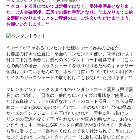
ー＆コンセント仕様） ＊受注生産品＊
** 本コード器具については定番ではなく、受注生産品となりまし
た。ご入金確認後、工房での製作手配となり、仕上がりまでに約
２週間かかりますことをご理解の上、ご注文いただけますよう、
お願いいたします。**
**コードが３ｍあるコンセント仕様のコード器具のご紹介。
お部屋の好きな位置に、壁面のコンセントを使い、電球だけ取り
付けて下げる場合にお奨めのペンダントコード器具です。（こち
らの商品の場合、ガラスシェードを取り付けるためのギャラリー
金具はついていませんので、ネック（首）のついていない口径29
サイズのガラスシェードの取り付けにもお使いいただけます。**
フレンチアンティークスタイルのペンダントコード器具（照明器
具）のご紹介。 日本の一般的なE17サイズの電球をご使用いた
だける真鍮ソケットの素適なホワイトのコード器具、こちらは配
線コード3m (300cm)のタイプです。 首のないタイプの口径29
サイズのランプシェードを下げたいけれど、天井に引っ掛けシー
リングの電源がなくて下げられないとお悩みの時などに、お使い
いただけます。天井にS字フックを何箇所か取り付けて、天井か
ら壁に沿ってコード器具をくゆらせて取り付けられて、壁のコン
セントまたはコンセントタップコードに差してお使いください