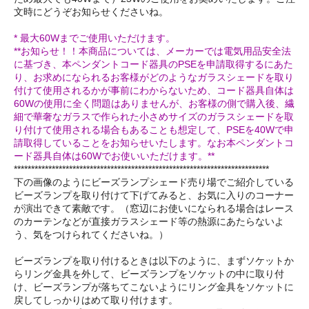
文時にどうぞお知らせくださいね。
* 最大60Wまでご使用いただけます。
**お知らせ！！本商品については、メーカーでは電気用品安全法
に基づき、本ペンダントコード器具のPSEを申請取得するにあた
り、お求めになられるお客様がどのようなガラスシェードを取り
付けて使用されるかが事前にわからないため、コード器具自体は
60Wの使用に全く問題はありませんが、お客様の側で購入後、繊
細で華奢なガラスで作られた小さめサイズのガラスシェードを取
り付けて使用される場合もあることも想定して、PSEを40Wで申
請取得していることをお知らせいたします。なお本ペンダントコ
ード器具自体は60Wでお使いいただけます。**
**************************************************************************
下の画像のようにビーズランプシェード売り場でご紹介している
ビーズランプを取り付けて下げてみると、お気に入りのコーナー
が演出できて素敵です。（窓辺にお使いになられる場合はレース
のカーテンなどが直接ガラスシェード等の熱源にあたらないよ
う、気をつけられてくださいね。）
ビーズランプを取り付けるときは以下のように、まずソケットか
らリング金具を外して、ビーズランプをソケットの中に取り付
け、ビーズランプが落ちてこないようにリング金具をソケットに
戻してしっかりはめて取り付けます。