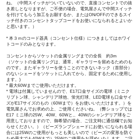
ね。（中間スイッチがついていないので、直接コンセントでの抜
き差しとなりますが、ご不便の場合、電気屋さんで中間スイッチ
を付けてもらう加工をお願するか、またはON/OFFのできるスイ
ッチ付きのコンセントタップコードをお使いになられるとよいか
と思います。）
* 本３ｍのコード器具（コンセント仕様）につきましてはホワイ
トコードのみとなります。
コンセントからソケットの金属リングまでの全長 約3m
（ソケットの金属リングは、通常、ギャラリーを留めるためのも
のです。またギャラリーを使うことのできないネック（首部分）
のないシェードをソケットに入れてから、固定するために使用し
ます。)
* 最大60Wまでご使用いただけます。
* 電球は付属していませんので、E17口金サイズの電球（ミニク
リプトン球、シャンデリア球他、蛍光灯球、LED電球も口金サイ
ズがE17サイズのもの（60Wまで）をお使いいただけます。）を
電気屋さんでお求めの上、ご使用くださいね。（弊ショップでは
E17 ミニ球の25W、40W、60Wと,、40Wのシャンデリア球をご
用意しておりますので、御希望の場合、ご注文時に通信欄でお知
らせください。）（ビーズランプシェードにお使いになられる場
合には25Wのご使用がもっとも美しいので（ビーズの変形を防ぐ
ため最大でも40Wまで）25Wのご使用をお奨めいたします。ご注