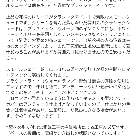
ルシェード２個をあわせた素敵なブラケットライトです。
上品な花柄のレリーフがクラシックテイストで素敵なスモールシ
ェードです。クリームを含んだ落ち着いた雰囲気のクラシックシ
ェードは、ブリティッシュなオーク調のインテリアにも、ホワイ
ト～アイボリーを基調としたフレンチシックなインテリアにもし
っくり馴染むお奨めの布シェードです。（草花柄の入る位置は生
地のカッティングにより、また草花柄は生地の生産時によって若
干変わることがありますが雰囲気は変わりませんのでご安心くだ
さい。）
スモールシェード越しにこぼれる柔らかな灯りが壁の空間をロマ
ンティックに演出してくれます。
ブラケットライト（ウォールランプ）部分は無垢の真鍮を使用し
ていますので、年月を経て、アンティークないい色合いに変化し
てゆくのをどうぞ楽しみに、お使いくださいね。
（ロウソクが垂れているように作られたキャンドル型のソケット
カバーはアンティーク仕上げとなっていますので、仕上がりの色
合いは個体差があり、生産時により微妙に異なる場合がありま
す。予めご了承願います。）
* 壁への取り付けは電気工事の有資格者による工事が必要です。
（ベースの裏側は、電線がむき出しの状態となっています。）