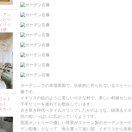
、アン
ンピー
イリッ
け襟
ガーデニングの本場英国で、伝統的に作られているストーン
像です。
イギリスの絵のように美しい小さな村で、美しい村娘セシル
ワイト
ルト、
子羊リリーを連れてお散歩しています。
チカバ
古き良き時代へタイムスリップしたかのような、緑滴るイギ
目の前いっぱいに広がっていくようです。
英国カントリーの優しい情景がストーン製のガーデンオーナ
デン彫像）となって、海を渡って遠い国、イギリスから長旅