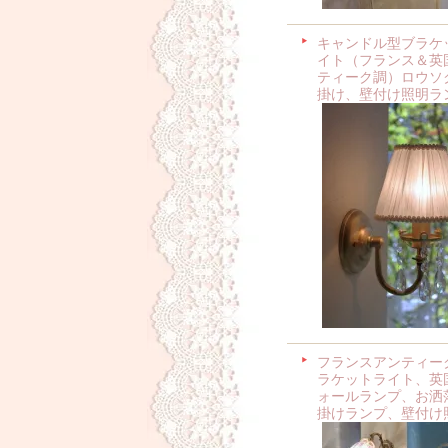
キャンドル型ブラケ
イト（フランス＆英
ティーク調）ロウソ
掛け、壁付け照明ラ
フランスアンティー
ラケットライト、英
ォールランプ、お洒
掛けランプ、壁付け