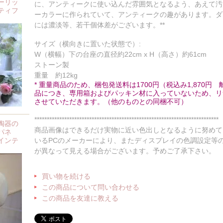
ーリッ
に、アンティークに使い込んだ雰囲気となるよう、あえて汚
ティフ
ーカラーに作られていて、アンティークの趣があります。ダ
には濃淡等、若干個体差がございます。**
サイズ（横向きに置いた状態で）:
W（横幅）下の台座の直径約22cm x H（高さ）約61cm
ストーン製
重量 約12kg
* 重量商品のため、梱包発送料は1700円（税込み1,870
品につき、専用箱およびパッキン材に入っていないため、リ
させていただきます。（他のものとの同梱不可）
**************************************************************************
陶器の
商品画像はできるだけ実物に近い色出しとなるように努めて
パネ
インテ
いるPCのメーカーにより、またディスプレイの色調設定等
が異なって見える場合がございます。予めご了承下さい。
買い物を続ける
この商品について問い合わせる
この商品を友達に教える