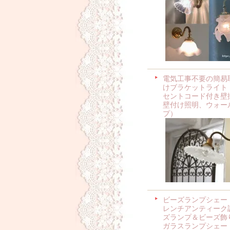
電気工事不要の簡易
けブラケットライト
セントコード付き壁
壁付け照明、ウォー
プ）
ビーズランプシェー
レンチアンティーク
ズランプ＆ビーズ飾
ガラスランプシェー