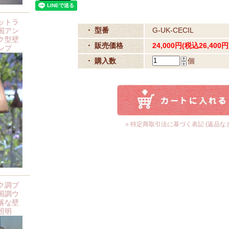
ットラ
・ 型番
G-UK-CECIL
国アン
ク型壁
・ 販売価格
24,000円(税込26,400円
ンプ
・ 購入数
個
» 特定商取引法に基づく表記 (返品など
ク調ブ
国調ウ
落な壁
照明