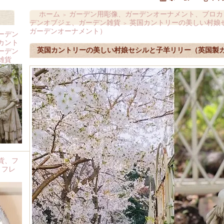
ホーム
ガーデン用彫像、ガーデンオーナメント、ブロカ
＞
デンオブジェ、ガーデン雑貨
英国カントリーの美しい村娘
＞
ガーデンオーナメント）
ーデン
カント
英国カントリーの美しい村娘セシルと子羊リリー（英国製
ーデン
雑貨
貨、フ
 フレ