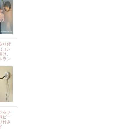
取り付
（コン
掛け、
ルラン
ド＆フ
調ビー
り付き
ド