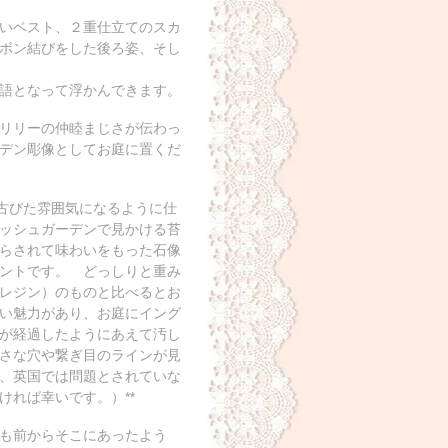
いベスト、２重仕立てのスカ
ボン結びをした後ろ姿、そし
語となって浮かんできます。
リリーの仲睦まじさが伝わっ
デン彫像としてお庭に置くだ
に古びた雰囲気になるように仕
ッシュガーデンで見かける苔
らされて味わいをもった石像
ントです。 どっしりと重み
レジン）のものと比べるとお
い魅力があり、お庭にイング
が経過したようにあえて汚し
さな穴や繋ぎ目のラインが見
、英国では問題とされていな
れば幸いです。）**
年も前からそこにあったよう