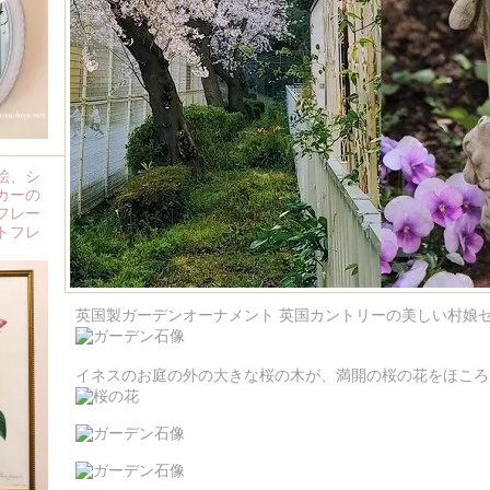
絵、シ
カーの
フレー
トフレ
英国製ガーデンオーナメント 英国カントリーの美しい村娘
イネスのお庭の外の大きな桜の木が、満開の桜の花をほころ