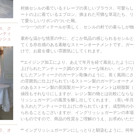
村娘セシルの着ているドレープの美しいブラウス、可愛らし
ートの上に着ているエプロン、摘まれた可憐な草花たち、リ
て愛らしいリボンのついた靴。
一つ一つのディテールが美しく、セシルの村での暮らしが物
ス、ク
ンティ
素朴な温かな情景の中に、どこか気品の感じられるセシルと
ッシュ
てくる存在感のある素敵なストーンオーナメントです。ガー
けで、お庭を優しい雰囲気にしてくれます。
**エイジング加工により、あえて年月を経て風化したよう
上げられたアンティーク調のダスティーな味わい、イングリ
むしたアンティークのガーデン彫像のように、長く風雨にさ
の雰囲気に仕上げられているストーン製のガーデンオーナメ
のあるストーン製の英国製ガーデンオーナメントは樹脂製（
値段もそれなりにしますが、レジン製の物とは比較にならな
リッシュガーデンの風景を醸し出してくれます。（長い年月
を入れたアンティーク仕上げに作られています。成型時の小
られることもございますが、イングリッシュガーデンの本場
いものですので、商品の性質をご理解のうえ、お求めいただけ
ラ、オ
** イングリッシュガーデンにしっとりと馴染むように、何