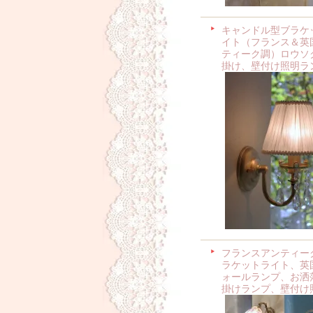
キャンドル型ブラケ
イト（フランス＆英
ティーク調）ロウソ
掛け、壁付け照明ラ
フランスアンティー
ラケットライト、英
ォールランプ、お洒
掛けランプ、壁付け