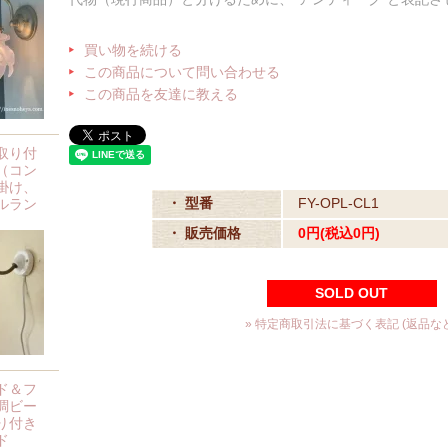
買い物を続ける
この商品について問い合わせる
この商品を友達に教える
取り付
（コン
掛け、
・ 型番
FY-OPL-CL1
ルラン
・ 販売価格
0円(税込0円)
SOLD OUT
» 特定商取引法に基づく表記 (返品など
ド＆フ
調ビー
り付き
ド