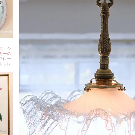
絵、シ
カーの
フレー
トフレ