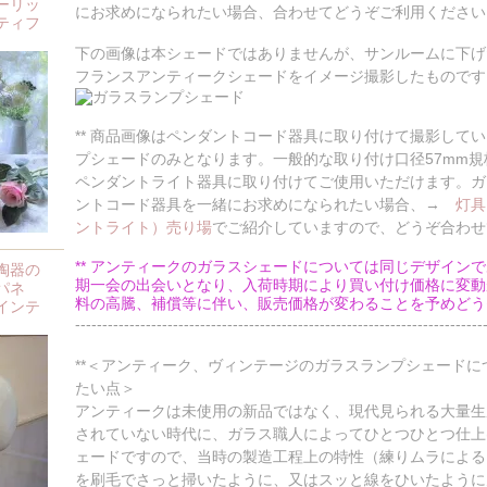
ーリッ
にお求めになられたい場合、合わせてどうぞご利用ください
ティフ
下の画像は本シェードではありませんが、サンルームに下げ
フランスアンティークシェードをイメージ撮影したものです
** 商品画像はペンダントコード器具に取り付けて撮影して
プシェードのみとなります。一般的な取り付け口径57mm
ペンダントライト器具に取り付けてご使用いただけます。ガ
ントコード器具を一緒にお求めになられたい場合、→
灯具
ントライト）売り場
でご紹介していますので、どうぞ合わせ
** アンティークのガラスシェードについては同じデザイン
陶器の
期一会の出会いとなり、入荷時期により買い付け価格に変動
パネ
料の高騰、補償等に伴い、販売価格が変わることを予めどうぞ
インテ
---------------------------------------------------------------------------
**＜アンティーク、ヴィンテージのガラスランプシェード
たい点＞
アンティークは未使用の新品ではなく、現代見られる大量生
されていない時代に、ガラス職人によってひとつひとつ仕上
ェードですので、当時の製造工程上の特性（練りムラによる
を刷毛でさっと掃いたように、又はスッと線をひいたように