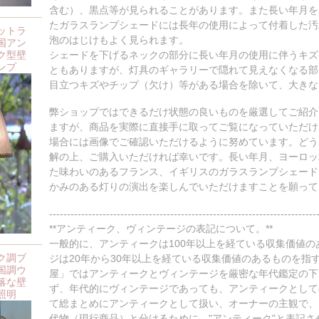
含む）、黒点等が見られることがあります。また長い年月を
たガラスランプシェードには長年の使用によって付着した汚
ットラ
泡のはじけもよく見られます。
国アン
ク型壁
シェードを下げるネックの部分に長い年月の使用に伴うキズ
ンプ
ともありますが、灯具のギャラリーで隠れて見えなくなる部
目立つキズやチップ（欠け）等がある場合を除いて、大きな
弊ショップではできるだけ状態の良いものを厳選してご紹介
ますが、商品を実際に直接手に取ってご覧になっていただけ
場合には画像でご確認いただけるように努めています。どう
解の上、ご購入いただければ幸いです。長い年月、ヨーロッ
た味わいのあるフランス、イギリスのガラスランプシェード
かみのある灯りの演出を楽しんでいただけますことを願ってい
---------------------------------------------------------------------------
**アンティーク、ヴィンテージの表記について。**
一般的に、アンティークは100年以上を経ている収集価値
ク調ブ
ジは20年から30年以上を経ている収集価値のあるものを指
国調ウ
屋」ではアンティークとヴィンテージを厳密な年代鑑定の下
落な壁
ず、年代的にヴィンテージであっても、アンティークとして
照明
て総まとめにアンティークとして扱い、オーナーの主観で、
代物（現行商品）と分けるために、"アンティーク"と表記