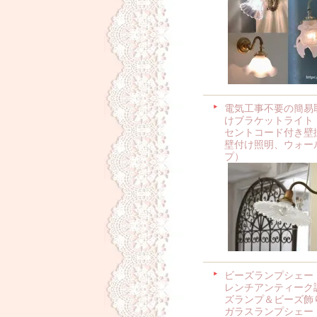
電気工事不要の簡易
けブラケットライト
セントコード付き壁
壁付け照明、ウォー
プ）
ビーズランプシェー
レンチアンティーク
ズランプ＆ビーズ飾
ガラスランプシェー