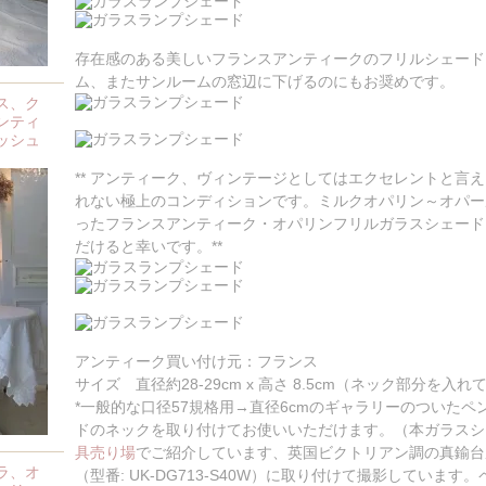
存在感のある美しいフランスアンティークのフリルシェード
ム、またサンルームの窓辺に下げるのにもお奨めです。
ス、ク
ンティ
ッシュ
** アンティーク、ヴィンテージとしてはエクセレントと言
れない極上のコンディションです。ミルクオパリン～オパー
ったフランスアンティーク・オパリンフリルガラスシェード
だけると幸いです。**
アンティーク買い付け元：フランス
サイズ 直径約28-29cm x 高さ 8.5cm（ネック部分を入れ
*一般的な口径57規格用→直径6cmのギャラリーのついた
ドのネックを取り付けてお使いいただけます。（本ガラスシ
具売り場
でご紹介しています、英国ビクトリアン調の真鍮台
ラ、オ
（型番: UK-DG713-S40W）に取り付けて撮影していま