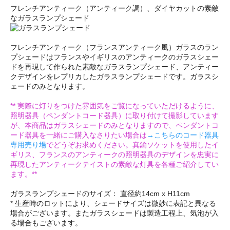
フレンチアンティーク（アンティーク調）、ダイヤカットの素敵
なガラスランプシェード
フレンチアンティーク（フランスアンティーク風）ガラスのラン
プシェードはフランスやイギリスのアンティークのガラスシェー
ドを再現して作られた素敵なガラスランプシェード、アンティー
クデザインをレプリカしたガラスランプシェードです。ガラスシ
ェードのみとなります。
** 実際に灯りをつけた雰囲気をご覧になっていただけるように、
照明器具（ペンダントコード器具）に取り付けて撮影しています
が、本商品はガラスシェードのみとなりますので、ペンダントコ
ード器具を一緒にご購入なさりたい場合は
→こちらのコード器具
専用売り場
でどうぞお求めください。真鍮ソケットを使用したイ
ギリス、フランスのアンティークの照明器具のデザインを忠実に
再現したアンティークテイストの素敵な灯具を各種ご紹介してい
ます。**
ガラスランプシェードのサイズ： 直径約14cm x H11cm
* 生産時のロットにより、シェードサイズは微妙に表記と異なる
場合がございます。またガラスシェードは製造工程上、気泡が入
る場合もございます。