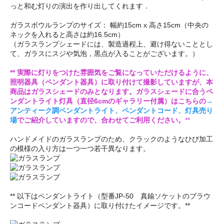
っと和む灯りの演出を作り出してくれます．
ガラスボウルランプのサイズ： 幅約15cm x 高さ15cm（中央の
ネックを入れると高さは約16.5cm）
（ガラスランプシェードには、製造過程上、避け得ないこととし
て、ガラスにスジや気泡，黒点が入ることがございます。）
** 実際に灯りをつけた雰囲気をご覧になっていただけるように、
照明器具（ペンダント器具）に取り付けて撮影していますが、本
商品はガラスシェードのみとなります。ガラスシェードに合うペ
ンダントライト灯具（直径6cmのギャラリー付属）はこちらの
→
アンティーク調ペンダントライト、ペンダントコード、灯具売り
場
でご紹介していますので、合わせてご利用ください。
**
ハンドメイドのガラスランプのため、クラックのようなひび加工
の模様の入り方は一つ一つ若干異なります。
** 以下はペンダントライト（型番JP-50 真鍮ソケットのブラウ
ンコードペンダント器具）に取り付けたイメージです。**