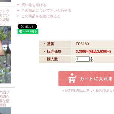
買い物を続ける
この商品について問い合わせる
ットラ
国アン
この商品を友達に教える
ク型壁
ンプ
・ 型番
FR3180
・ 販売価格
3,300円(税込3,630円)
・ 購入数
» 特定商取引法に基づく表記 (返品など
ク調ブ
国調ウ
落な壁
照明