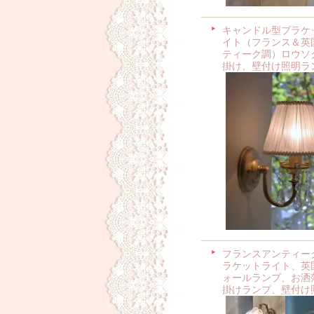
キャンドル型ブラケ
イト（フランス＆英
ティーク調）ロウソ
掛け、壁付け照明ラ
フランスアンティー
ラケットライト、英
ォールランプ、お洒
掛けランプ、壁付け