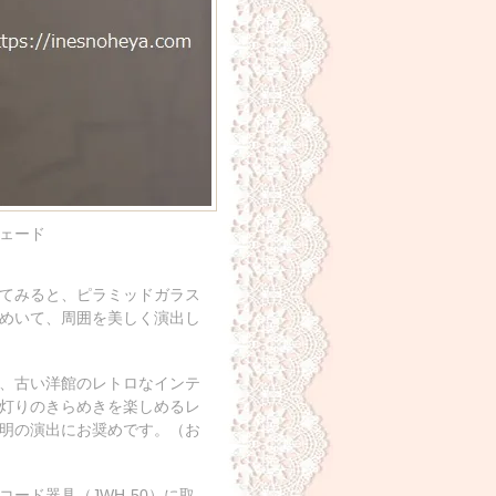
ェード
てみると、ピラミッドガラス
めいて、周囲を美しく演出し
、古い洋館のレトロなインテ
灯りのきらめきを楽しめるレ
明の演出にお奨めです。（お
ード器具（JWH-50）に取