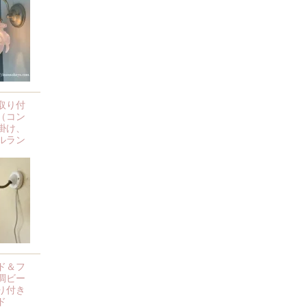
取り付
（コン
掛け、
ルラン
ド＆フ
調ビー
り付き
ド