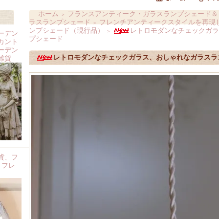
ホーム
フランスアンティーク・ガラスランプシェード＆
＞
ラスランプシェード
フレンチアンティークスタイルを再現
＞
ンプシェード（現行品）
レトロモダンなチェックガラ
＞
ーデン
プシェード
カント
ーデン
レトロモダンなチェックガラス、おしゃれなガラスラ
雑貨
貨、フ
 フレ