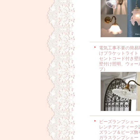
電気工事不要の簡易
けブラケットライト
セントコード付き壁
壁付け照明、ウォー
プ）
ビーズランプシェー
レンチアンティーク
ズランプ＆ビーズ飾
ガラスランプシェー