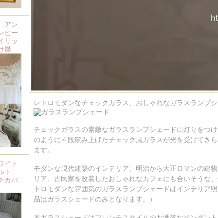
、アン
ンピー
イリッ
け襟
レトロモダンなチェックガラス、おしゃれなガラスランプシ
チェックガラスの素敵なガラスランプシェードに灯りをつけ
のように４段積み上げたチェック風ガラスが光を受けてきら
ます。
ワイト
モダンな現代建築のインテリア、明治から大正ロマンの建物
ルト、
リア、古民家を改装したおしゃれなカフェにも合いそうな、
チカバ
トロモダンな雰囲気のガラスランプシェードはインテリア照
品はガラスシェードのみとなります。）
本ガラスシェードはフレンチスタイルのお洒落なペンダントコ