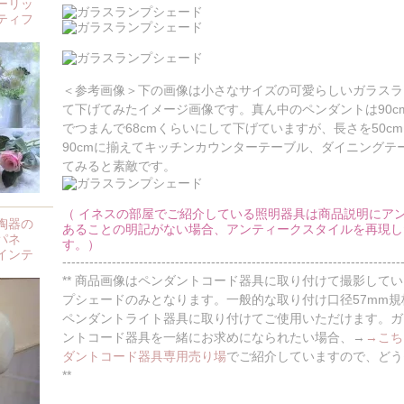
ーリッ
ティフ
＜参考画像＞下の画像は小さなサイズの可愛らしいガラスラ
て下げてみたイメージ画像です。真ん中のペンダントは90c
でつまんで68cmくらいにして下げていますが、長さを50c
90cmに揃えてキッチンカウンターテーブル、ダイニングテ
てみると素敵です。
（ イネスの部屋でご紹介している照明器具は商品説明にア
陶器の
あることの明記がない場合、アンティークスタイルを再現し
パネ
す。）
インテ
---------------------------------------------------------------------------
** 商品画像はペンダントコード器具に取り付けて撮影して
プシェードのみとなります。一般的な取り付け口径57mm
ペンダントライト器具に取り付けてご使用いただけます。ガ
ントコード器具を一緒にお求めになられたい場合、→
→こち
ダントコード器具専用売り場
でご紹介していますので、どう
**