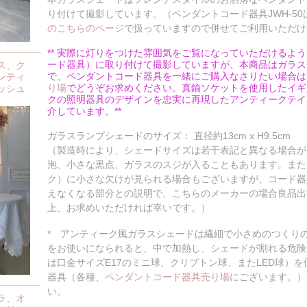
り付けて撮影しています。（ペンダントコード器具JWH-50
のこちらのページ
で扱っていますので併せてご利用いただけ
** 実際に灯りをつけた雰囲気をご覧になっていただけるよ
ード器具）に取り付けて撮影していますが、本商品はガラス
ス、ク
で、ペンダントコード器具を一緒にご購入なさりたい場合は
ンティ
り場
でどうぞお求めください。真鍮ソケットを使用したイギ
ッシュ
クの照明器具のデザインを忠実に再現したアンティークテイ
介しています。**
ガラスランプシェードのサイズ： 直径約13cm x H9.5cm
（製造時により、シェードサイズは若干表記と異なる場合が
泡、小さな黒点、ガラスのスジが入ることもあります。また
ク）に小さな欠けが見られる場合もございますが、コード器
えなくなる部分との説明で、こちらのメーカーの場合良品出
上、お求めいただければ幸いです。）
* アンティーク風ガラスシェードは繊細で小さめのつくりの
をお使いになられると、中で加熱し、シェードが割れる危険
は口金サイズE17のミニ球、クリプトン球、またLED球）
器具（各種、
ペンダントコード器具売り場
にございます。）
い。
ラ、オ