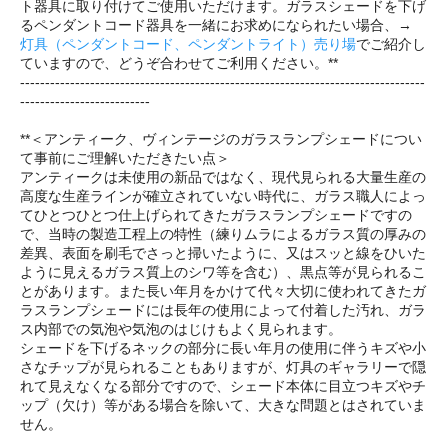
ト器具に取り付けてご使用いただけます。ガラスシェードを下げ
るペンダントコード器具を一緒にお求めになられたい場合、→
灯具（ペンダントコード、ペンダントライト）売り場
でご紹介し
ていますので、どうぞ合わせてご利用ください。**
---------------------------------------------------------------------------------
--------------------------
**＜アンティーク、ヴィンテージのガラスランプシェードについ
て事前にご理解いただきたい点＞
アンティークは未使用の新品ではなく、現代見られる大量生産の
高度な生産ラインが確立されていない時代に、ガラス職人によっ
てひとつひとつ仕上げられてきたガラスランプシェードですの
で、当時の製造工程上の特性（練りムラによるガラス質の厚みの
差異、表面を刷毛でさっと掃いたように、又はスッと線をひいた
ように見えるガラス質上のシワ等を含む）、黒点等が見られるこ
とがあります。また長い年月をかけて代々大切に使われてきたガ
ラスランプシェードには長年の使用によって付着した汚れ、ガラ
ス内部での気泡や気泡のはじけもよく見られます。
シェードを下げるネックの部分に長い年月の使用に伴うキズや小
さなチップが見られることもありますが、灯具のギャラリーで隠
れて見えなくなる部分ですので、シェード本体に目立つキズやチ
ップ（欠け）等がある場合を除いて、大きな問題とはされていま
せん。