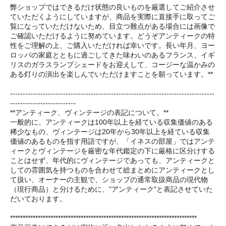
弊ショップではできるだけ状態の良いものを厳選してご紹介させ
ていただくようにしていますが、商品を実際に直接手に取ってご
覧になっていただけないため、目立つ難点がある場合には画像で
ご確認いただけるように努めています。どうぞアンティークの特
性をご理解の上、ご購入いただければ幸いです。長い年月、ヨー
ロッパの家庭とともに過ごしてきた味わいのあるフランス、イギ
リスのガラスランプシェードをお迎えして、コージーな温かみの
ある灯りの演出を楽しんでいただけますことを願っています。**
---------------------------------------------------------------------------------
--------------------------
**アンティーク、ヴィンテージの表記について。**
一般的に、アンティークは100年以上を経ている収集価値のある
稀少なもの、ヴィンテージは20年から30年以上を経ている収集
価値のあるものを指す用語ですが、「イネスの部屋」ではアンテ
ィークとヴィンテージを厳密な年代鑑定の下に厳格に区分けする
ことはせず、年代的にヴィンテージであっても、アンティークと
しての雰囲気を持つものを合わせて総まとめにアンティークとし
て扱い、オーナーの主観で、ショップの通常取扱商品の現代物
（現行商品）と分けるために、"アンティーク"と表記させていた
だいております。
**************************************************************************