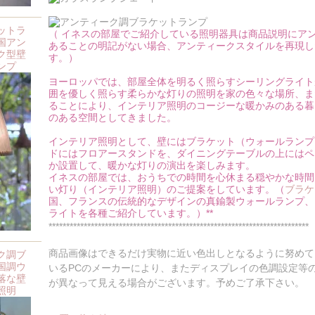
ットラ
（ イネスの部屋でご紹介している照明器具は商品説明にア
国アン
あることの明記がない場合、アンティークスタイルを再現し
ク型壁
す。）
ンプ
ヨーロッパでは、部屋全体を明るく照らすシーリングライト
囲を優しく照らす柔らかな灯りの照明を家の色々な場所、ま
ることにより、インテリア照明のコージーな暖かみのある暮
のある空間としてきました。
インテリア照明として、壁にはブラケット（ウォールランプ
ドにはフロアースタンドを、ダイニングテーブルの上にはペ
か設置して、暖かな灯りの演出を楽しみます。
イネスの部屋では、おうちでの時間を心休まる穏やかな時間
い灯り（インテリア照明）のご提案をしています。（
ブラケ
国、フランスの伝統的なデザインの真鍮製ウォールランプ、
ライトを各種ご紹介しています。）**
**************************************************************************
商品画像はできるだけ実物に近い色出しとなるように努めて
ク調ブ
国調ウ
いるPCのメーカーにより、またディスプレイの色調設定等
落な壁
が異なって見える場合がございます。予めご了承下さい。
照明