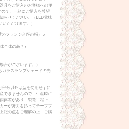
器具をご購入のお客様への便
ますので、一緒にご購入を希望
知らせください。（LED電球
使いいただけます。）
のフランジ台座の幅） x
ト本体全体の高さ）
場合がございます。）
からガラスランプシェードの先
付け部分以外は型を使用せずに
産できませんので、生産時に
個体差があり、製造工程上、
カーが努力を払ってチーププ
上記の点をご理解の上、ご購