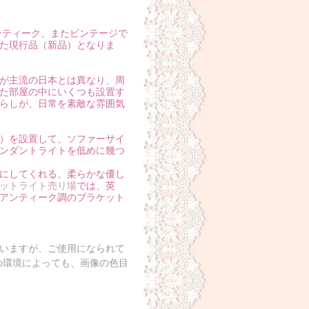
ンティーク、またビンテージで
た現行品（新品）となりま
が主流の日本とは異なり、周
た部屋の中にいくつも設置す
らしが、日常を素敵な雰囲気
）を設置して、ソファーサイ
ンダントライトを低めに幾つ
にしてくれる、柔らかな優し
ットライト売り場
では、英
アンティーク調のブラケット
いますが、ご使用になられて
の環境によっても、画像の色目