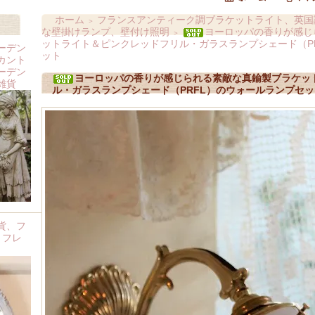
ホーム
フランスアンティーク調ブラケットライト、英国
＞
な壁掛けランプ、壁付け照明
ヨーロッパの香りが感じ
＞
ットライト＆ピンクレッドフリル・ガラスランプシェード（P
ーデン
ット
カント
ーデン
ヨーロッパの香りが感じられる素敵な真鍮製ブラケッ
雑貨
ル・ガラスランプシェード（PRFL）のウォールランプセッ
貨、フ
 フレ