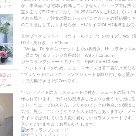
ーリッ
が、本商品には電球は付属していません。ショップでは照明
ティフ
宜を図ってE17サイズのミニ球,25W,40Wをご用意してい
される場合、ご注文の際にショッピングカートの通信欄でお
のご用意はしておりませんが、E17サイズのLED電球をお
真鍮ブラケットライト（ウォールランプ）のサイズ：W9（壁
D18（奥行き） x H15cm
（W: 幅、D: 壁からソケットまでの奥行き、H: ブラケッ
（壁につけるフランジ台座部分 W9 x H12.5cm）
ガラスランプシェードのサイズ 約W17 x H10.5cm
（ハンドメイドのため、シェードサイズは若干表記と異なる
* ブラケットにガラス・ランプシェードを取り付けると壁
陶器の
パネ
までの奥行きは 約27cmです。
インテ
* ハンドメイドのガラスシェードに付き、シェードの取り
作られています。そのため型抜きしたような全く同じ形は生
より、ウエーブの入り方、フリルのピンクの色合いの濃淡に
気泡、黒点、ごく小さなキズが入る場合もありますが、メー
ライスで提供している大変可愛らしいガラスシェードです。
入いただけますようお願いいたします。