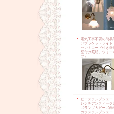
電気工事不要の簡易
けブラケットライト
セントコード付き壁
壁付け照明、ウォー
プ）
ビーズランプシェー
レンチアンティーク
ズランプ＆ビーズ飾
ガラスランプシェー