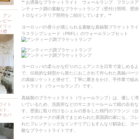
** お洒落なブラケットライト ウォールランプ フランス
ンティーク調の素敵なブラケットランプ（壁付け照明、壁掛
トロなインテリア照明をご紹介しています。**
、アン
ンピー
イリッ
ヨーロッパの香りが感じられる素敵な真鍮製ブラケットライ
け襟
ラスランプシェード（PRFL）のウォールランプセット
ヨーロッパの柔らかな灯りのニュアンスを日常で楽しめるよ
で、伝統的な鋳型から新たにおこされて作られた真鍮パーツ
の真鍮ソケットと併せて、丁寧に磨きをかけ、手作業で組み
ットライト（ウォールランプ）です。
真鍮製のブラケットライト（ウォールランプ）は、優しく湾
ワイト
いているため、洗面所などのサニタリールームで鏡の左右な
ルト、
す。壁面に取り付けるシェルの形をした楕円のフランジ（台
チカバ
ィークのオークの家具でまとめられた英国調の家にも、フレ
れたフレンチシックなインテリアにもすんなり馴染む、ヨー
敵なブラケットライトです。