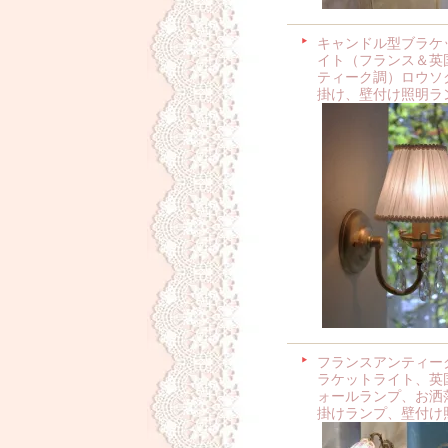
キャンドル型ブラケ
イト（フランス＆英
ティーク調）ロウソ
掛け、壁付け照明ラ
フランスアンティー
ラケットライト、英
ォールランプ、お洒
掛けランプ、壁付け