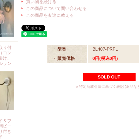
買い物を続ける
この商品について問い合わせる
この商品を友達に教える
取り付
・ 型番
BL407-PRFL
（コン
掛け、
・ 販売価格
0円(税込0円)
ルラン
SOLD OUT
» 特定商取引法に基づく表記 (返品など
ド＆フ
調ビー
り付き
ド