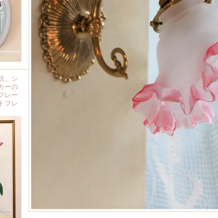
絵、シ
カーの
フレー
トフレ