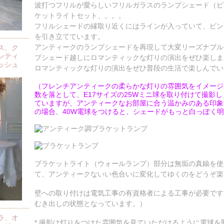
波打つフリルが愛らしいフリルガラスのランプシェード（ピ
ケットライトセット、。。。
フリルシェードの縁取り近くにはラインが入っていて、ピン
を引き立てています。
アンティークのランプシェードを再現して大変リーズナブル
ス、ク
ンティ
プシェード越しにロマンティックな灯りの演出をぜひ楽しま
ッシュ
ロマンティックな灯りの演出をぜひ普段の生活で楽しんでい
（フレンチアンティークの柔らかな灯りの雰囲気をイメージ
数を落として、E17サイズの25Wミニ球を取り付けて撮影
ていますが、アンティークなお部屋に合う温かみのある印象
の場合、40W電球をつけると、シェードがもっと白っぽく
ブラケットライト（ウォールランプ）部分は無垢の真鍮を使
て、アンティークないい色合いに変化してゆくのをどうぞ楽
壁への取り付けは電気工事の有資格者による工事が必要です
むき出しの状態となっています。）
ラ、オ
* 撮影は灯りをつけた雰囲気を見ていただけるように電球を