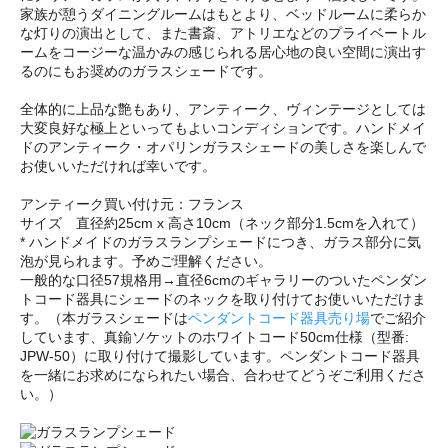
家族が憩うダイニングルームはもとより、ベッドルームに柔らか
な灯りの演出として、また書斎、アトリエなどのプライベートル
ームをコージーな温かみの感じられる居心地の良い空間に演出す
るのにもお奨めのガラスシェードです。
全体的に上品な艶もあり、アンティーク、ヴィンテージとしては
大変良好な極上といってもよいコンディションです。ハンドメイ
ドのアンティーク・オパリンガラスシェードの美しさを楽しんで
お使いいただければ幸いです。
アンティーク買い付け元：フランス
サイズ 直径約25cm x 高さ10cm（ネック部分1.5cmを入れて）
* ハンドメイドのガラスランプシェードにつき、ガラス部分に気
泡が見られます。予めご理解ください。
一般的な口径57規格用→直径6cmのギャラリーのついたペンダン
トコード器具にシェードのネックを取り付けてお使いいただけま
す。（本ガラスシェードは
ペンダントコード器具売り場
でご紹介
しています、真鍮ソケットのホワイトコード50cm仕様（型番:
JPW-50）に取り付けて撮影しています。ペンダントコード器具
を一緒にお求めになられたい場合、合わせてどうぞご利用くださ
い。）