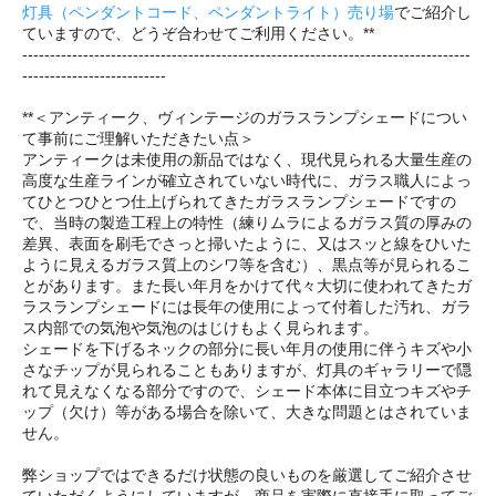
灯具（ペンダントコード、ペンダントライト）売り場
でご紹介し
ていますので、どうぞ合わせてご利用ください。**
---------------------------------------------------------------------------------
--------------------------
**＜アンティーク、ヴィンテージのガラスランプシェードについ
て事前にご理解いただきたい点＞
アンティークは未使用の新品ではなく、現代見られる大量生産の
高度な生産ラインが確立されていない時代に、ガラス職人によっ
てひとつひとつ仕上げられてきたガラスランプシェードですの
で、当時の製造工程上の特性（練りムラによるガラス質の厚みの
差異、表面を刷毛でさっと掃いたように、又はスッと線をひいた
ように見えるガラス質上のシワ等を含む）、黒点等が見られるこ
とがあります。また長い年月をかけて代々大切に使われてきたガ
ラスランプシェードには長年の使用によって付着した汚れ、ガラ
ス内部での気泡や気泡のはじけもよく見られます。
シェードを下げるネックの部分に長い年月の使用に伴うキズや小
さなチップが見られることもありますが、灯具のギャラリーで隠
れて見えなくなる部分ですので、シェード本体に目立つキズやチ
ップ（欠け）等がある場合を除いて、大きな問題とはされていま
せん。
弊ショップではできるだけ状態の良いものを厳選してご紹介させ
ていただくようにしていますが、商品を実際に直接手に取ってご