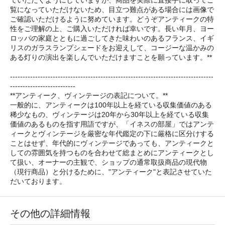
覧になっていただけないため、目立つ難点がある場合には画像で
ご確認いただけるように努めています。どうぞアンティークの特
性をご理解の上、ご購入いただければ幸いです。長い年月、ヨー
ロッパの家庭とともに過ごしてきた味わいのあるフランス、イギ
リスのガラスランプシェードをお迎えして、コージーな温かみの
ある灯りの演出を楽しんでいただけますことを願っています。**
---------------------------------------------------------------------------------
--------------------------
**アンティーク、ヴィンテージの表記について。**
一般的に、アンティークは100年以上を経ている収集価値のある
稀少なもの、ヴィンテージは20年から30年以上を経ている収集
価値のあるものを指す用語ですが、「イネスの部屋」ではアンテ
ィークとヴィンテージを厳密な年代鑑定の下に厳格に区分けする
ことはせず、年代的にヴィンテージであっても、アンティークと
しての雰囲気を持つものを合わせて総まとめにアンティークとし
て扱い、オーナーの主観で、ショップの通常取扱商品の現代物
（現行商品）と分けるために、"アンティーク"と表記させていた
だいております。
その他の詳細情報