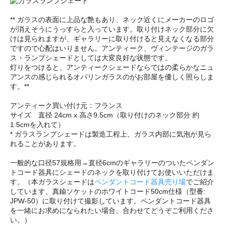
** ガラスの表面に上品な艶もあり、ネック近くにメーカーのロゴ
が消えそうにうっすらと入っています。取り付けネック部分に欠
けは見られますが、ギャラリーに取り付けると見えなくなる部分
ですので心配はいりません。アンティーク、ヴィンテージのガラ
ス・ランプシェードとしては大変良好な状態です。
灯りをつけると、アンティークシェードならではの柔らかなニュ
アンスの感じられるオパリンガラスのがお部屋を優しく照らしま
す。**
アンティーク買い付け元：フランス
サイズ 直径 24cm x 高さ9.5cm（取り付けのネック部分 約
1.5cmを入れて）
* ガラスランプシェードは製造工程上、ガラス内部に気泡が見ら
れることがあります。
一般的な口径57規格用→直径6cmのギャラリーのついたペンダン
トコード器具にシェードのネックを取り付けてお使いいただけま
す。（本ガラスシェードは
ペンダントコード器具売り場
でご紹介
しています、真鍮ソケットのホワイトコード50cm仕様（型番:
JPW-50）に取り付けて撮影しています。ペンダントコード器具
を一緒にお求めになられたい場合、合わせてどうぞご利用くださ
い。）