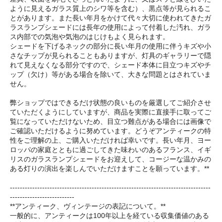
ように見えるガラス質上のシワ等を含む）、黒点等が見られるこ
とがあります。また長い年月をかけて代々大切に使われてきたガ
ラスランプシェードには長年の使用によって付着した汚れ、ガラ
ス内部での気泡や気泡のはじけもよく見られます。
シェードを下げるネックの部分に長い年月の使用に伴うキズや小
さなチップが見られることもありますが、灯具のギャラリーで隠
れて見えなくなる部分ですので、シェード本体に目立つキズやチ
ップ（欠け）等がある場合を除いて、大きな問題とはされていま
せん。
弊ショップではできるだけ状態の良いものを厳選してご紹介させ
ていただくようにしていますが、商品を実際に直接手に取ってご
覧になっていただけないため、目立つ難点がある場合には画像で
ご確認いただけるように努めています。どうぞアンティークの特
性をご理解の上、ご購入いただければ幸いです。長い年月、ヨー
ロッパの家庭とともに過ごしてきた味わいのあるフランス、イギ
リスのガラスランプシェードをお迎えして、コージーな温かみの
ある灯りの演出を楽しんでいただけますことを願っています。**
---------------------------------------------------------------------------------
--------------------------
**アンティーク、ヴィンテージの表記について。**
一般的に、アンティークは100年以上を経ている収集価値のある