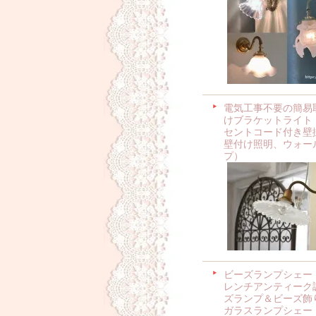
電気工事不要の簡易
けブラケットライト
セントコード付き壁
壁付け照明、ウォー
プ）
ビーズランプシェー
レンチアンティーク
ズランプ＆ビーズ飾
ガラスランプシェー