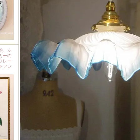
絵、シ
カーの
フレー
トフレ