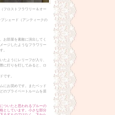
（フロストフラワリー＆オー
ンプシェード（アンティークの
、お部屋を素敵に演出してく
メージしたようなフラワリー
す。
いたようにレリーフが入り、
際に灯りを灯してみると、ロ
ドです。
ムにお奨めです。またベッド
どのプライベートルームを居
についたと思われるブルーの
格としています。小さな部分
下ろすものではなく、下から