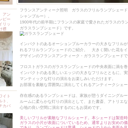
フランスアンティーク照明 ガラスのフリルランプシェード
、アン
シャンブルー）。
ンピー
1900年代の前半期にフランスの家庭で愛されたガラスのラ
イリッ
ガラスランプシェード）です。
け襟
インパクトのあるオーションブルーカラーの大きなフリルが
れるフリルランプシェードのご紹介。 大きく開いた花をイ
デザインのフランスアンティーク・ガラスランプシェードで
フロストガラスのガラスランプシェードの中央表面に渦を巻
インパクトのある美しいエッジの大きなフリルとともに、実
マンティックな灯りの演出をお楽しみいただけます。
お部屋を素敵な雰囲気に演出してくれるアンティークシェー
存在感のあるランプシェードは、家族が憩うダイニングルー
ワイト
ルト、
ルームに柔らかな灯りの演出として、また書斎、アトリエな
チカバ
心地の良い空間に演出するのにもお奨めです。
美しいフリルが素敵なフリルシェード。本シェードは製造時
ガラスの小片が表面についているため、通常よりお安めの価
であり、ランプシェードは普通、シェードの上から表面を見