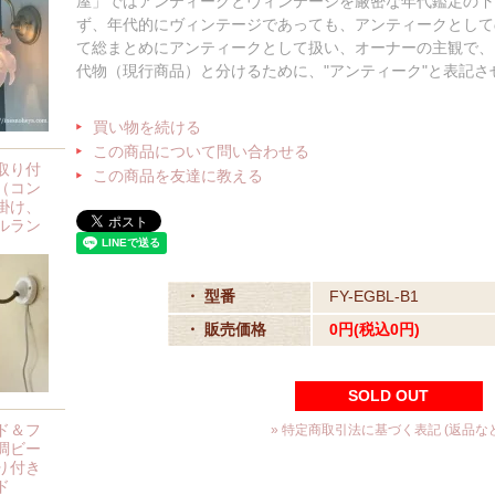
屋」ではアンティークとヴィンテージを厳密な年代鑑定の下
ず、年代的にヴィンテージであっても、アンティークとして
て総まとめにアンティークとして扱い、オーナーの主観で、
代物（現行商品）と分けるために、"アンティーク"と表記
買い物を続ける
この商品について問い合わせる
取り付
この商品を友達に教える
（コン
掛け、
ルラン
・ 型番
FY-EGBL-B1
・ 販売価格
0円(税込0円)
SOLD OUT
ド＆フ
» 特定商取引法に基づく表記 (返品など
調ビー
り付き
ド