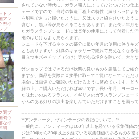
されていない時代に、ガラス職人によってひとつひとつ仕上
ェードですので、当時の製造工程上の特性（練りムラによる
ットラ
を刷毛でさっと掃いたように、又はスッと線をひいたように
国アン
ク型壁
含む）、黒点等が見られることがあります。また長い年月を
ンプ
たガラスランプシェードには長年の使用によって付着した汚
泡のはじけもよく見られます。
シェードを下げるネックの部分に長い年月の使用に伴うキズ
ともありますが、灯具のギャラリーで隠れて見えなくなる部
目立つキズやチップ（欠け）等がある場合を除いて、大きな
弊ショップではできるだけ状態の良いものを厳選してご紹介
ますが、商品を実際に直接手に取ってご覧になっていただけ
場合には画像でご確認いただけるように努めています。どう
解の上、ご購入いただければ幸いです。長い年月、ヨーロッ
た味わいのあるフランス、イギリスのガラスランプシェード
かみのある灯りの演出を楽しんでいただけますことを願ってい
ク調ブ
---------------------------------------------------------------------------
国調ウ
**アンティーク、ヴィンテージの表記について。**
落な壁
一般的に、アンティークは100年以上を経ている収集価値
照明
ジは20年から30年以上を経ている収集価値のあるものを指