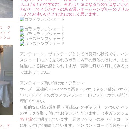
見上げるものですので、それほど気になるものではないかと
わいとしてインパクトのある深いオーシャンブルーのフリル
しんでお使いいただければ嬉しく思います。
ス、ク
ンティ
ッシュ
アンティーク、ヴィンテージとしては良好な状態です。ハン
スシェードによく見られるガラス内部の気泡のはじけ、また
経過による跡は感じられますが、実際に灯りを灯してみると
ではありません。
アンティーク買い付け元：フランス
サイズ 直径約26～27cm x 高さ 8.5cm（ネック部分1cm
* ハンドメイドのガラスランプシェードにつき、ガラス部
理解ください。
一般的な口径57規格用→直径6cmのギャラリーのついたペ
のネックを取り付けてお使いいただけます。（本ガラスシェ
売り場
でご紹介しています、真鍮ソケットのホワイトコード50c
ラ、オ
に取り付けて撮影しています。ペンダントコード器具を一緒