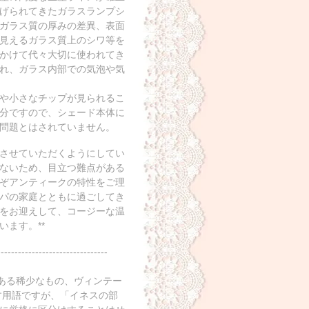
げられてきたガラスランプシ
ガラス質の厚みの差異、表面
見えるガラス質上のシワ等を
かけて代々大切に使われてき
れ、ガラス内部での気泡や気
や小さなチップが見られるこ
分ですので、シェード本体に
問題とはされていません。
させていただくようにしてい
ないため、目立つ難点がある
ぞアンティークの特性をご理
パの家庭とともに過ごしてき
をお迎えして、コージーな温
ます。**
--------------------------------
のある稀少なもの、ヴィンテー
す用語ですが、「イネスの部