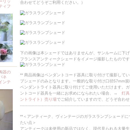
ーリッ
合わせてどうぞご利用ください。）
ティフ
下の画像は本シェードではありませんが、サンルームに下げ
フランスアンティークシェードをイメージ撮影したものです
陶器の
** 商品画像はペンダントコード器具に取り付けて撮影して
パネ
プシェードのみとなります。一般的な取り付け口径57mm
インテ
ペンダントライト器具に取り付けてご使用いただけます。ガ
ントコード器具を一緒にお求めになられたい場合、→
灯具
ントライト）売り場
でご紹介していますので、どうぞ合わせ
---------------------------------------------------------------------------
**＜アンティーク、ヴィンテージのガラスランプシェード
たい点＞
アンティークは未使用の新品ではなく、現代見られる大量生