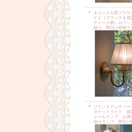
キャンドル型ブラケ
イト（フランス＆英
ティーク調）ロウソ
掛け、壁付け照明ラ
フランスアンティー
ラケットライト、英
ォールランプ、お洒
掛けランプ、壁付け