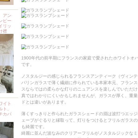
、アン
ンピー
イリッ
け襟
1900年代の前半期にフランスの家庭で愛されたホワイトオ
です。
ノスタルジーの感じられるフランスアンティーク（ヴィンテ
パリンガラスで薄く繊細に作られている本家本元、フランス
スならではの柔らかな灯りのニュアンスを楽しんでいただけ
真ではわかりにくいかもしれませんが、ガラスが厚く、重量
ドとは違いがあります。
ワイト
ルト、
薄くすっきりと作られたガラスシェードの淵は波打つエッジ
チカバ
ェーブがぐるりと縁取って、灯りをつけるとフリルガラスの
も綺麗です。
綺麗に並んだ波なみのクリアーフリルがノスタルジックなミ