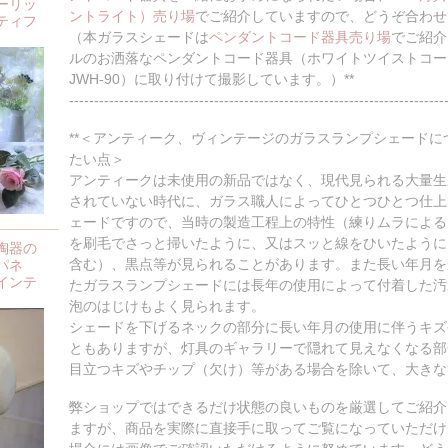
ーリッ
ントライト）売り場
でご紹介していますので、どうぞ合わせ
ティフ
（本ガラスシェードは
ペンダントコード器具売り場
でご紹介
ルのお洒落なペンダントコード器具（ホワイトツイストコード）
JWH-90）に取り付けて撮影しています。）**
---------------------------------------------------------------------------
**＜アンティーク、ヴィンテージのガラスランプシェード
たい点＞
アンティークは未使用の新品ではなく、現代見られる大量生
されていない時代に、ガラス職人によってひとつひとつ仕上
ェードですので、当時の製造工程上の特性（練りムラによる
を刷毛でさっと掃いたように、又はスッと線をひいたように
陶器の
含む）、黒点等が見られることがあります。また長い年月を
パネ
インテ
たガラスランプシェードには長年の使用によって付着した汚
泡のはじけもよく見られます。
シェードを下げるネックの部分に長い年月の使用に伴うキズ
ともありますが、灯具のギャラリーで隠れて見えなくなる部
目立つキズやチップ（欠け）等がある場合を除いて、大きな
弊ショップではできるだけ状態の良いものを厳選してご紹介
ますが、商品を実際に直接手に取ってご覧になっていただけ