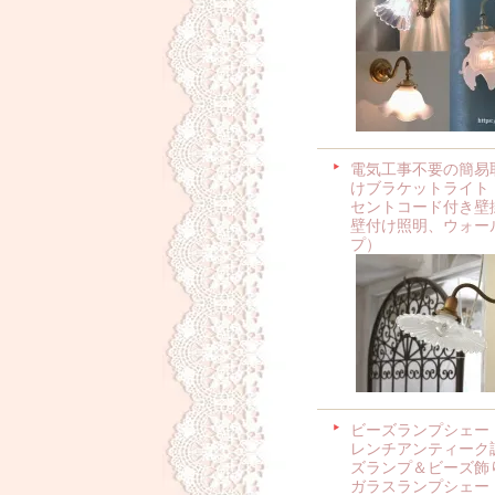
電気工事不要の簡易
けブラケットライト
セントコード付き壁
壁付け照明、ウォー
プ）
ビーズランプシェー
レンチアンティーク
ズランプ＆ビーズ飾
ガラスランプシェー