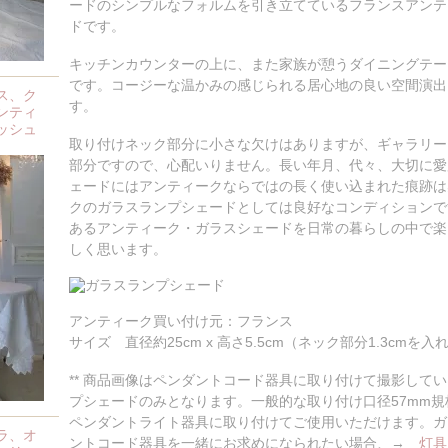
ードのシンプルなフォルムを引き立てているフランスアンテ
ドです。
キッチンカウンターの上に、また家族が憩うダイニングテー
です。コージーな温かみの感じられる居心地の良い空間演出
ス、ク
す。
ンティ
ッシュ
取り付けネック部分に小さな欠けはありますが、ギャラリー
部分ですので、心配いりません。長い年月、代々、大切に愛
ェードにはアンティークならではの長く使い込まれた痕跡は
クのガラスランプシェードとしては良好なコンディションで
あるアンティーク・ガラスシェードを日常の暮らしの中で楽
しく思います。
アンティーク買い付け元：フランス
サイズ 直径約25cm x 高さ5.5cm（ネック部分1.3cmを入
** 商品画像はペンダントコード器具に取り付けて撮影して
プシェードのみとなります。一般的な取り付け口径57mm
ペンダントライト器具に取り付けてご使用いただけます。ガ
ラ、オ
ントコード器具を一緒にお求めになられたい場合、→
灯具