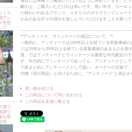
場合には画像でご確認いただけるように努めています。どう
解の上、ご購入いただければ幸いです。長い年月、ヨーロッ
ットラ
た味わいのあるフランス、イギリスのガラスランプシェード
国アン
かみのある灯りの演出を楽しんでいただけますことを願ってい
ク型壁
ンプ
---------------------------------------------------------------------------
**アンティーク、ヴィンテージの表記について。**
一般的に、アンティークは100年以上を経ている収集価値
ジは20年から30年以上を経ている収集価値のあるものを指
屋」ではアンティークとヴィンテージを厳密な年代鑑定の下
ず、年代的にヴィンテージであっても、アンティークとして
て総まとめにアンティークとして扱い、オーナーの主観で、
代物（現行商品）と分けるために、"アンティーク"と表記
買い物を続ける
この商品について問い合わせる
この商品を友達に教える
ク調ブ
国調ウ
落な壁
照明