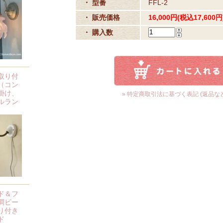
・ 型番
FFL-2
・ 販売価格
16,000円(税込17,600円
・ 購入数
取り付
（コン
掛け、
» 特定商取引法に基づく表記 (返品など
ルラン
ド＆フ
調ビー
り付き
ド