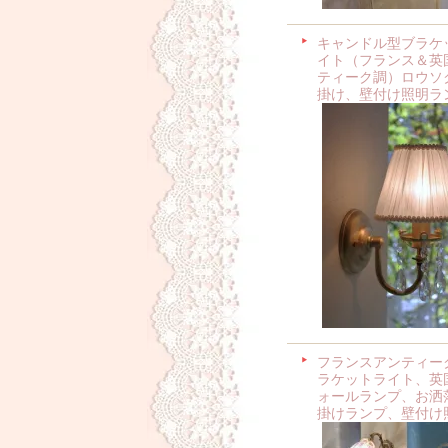
キャンドル型ブラケ
イト（フランス＆英
ティーク調）ロウソ
掛け、壁付け照明ラ
フランスアンティー
ラケットライト、英
ォールランプ、お洒
掛けランプ、壁付け