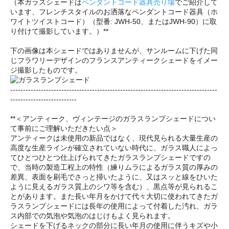
（本ガラスシェードは
ペンダントコード器具売り場
でご紹介して
います、フレンチスタイルのお洒落なペンダントコード器具（ホ
ワイトツイストコード）（型番: JWH-50、またはJWH-90）に取
り付けて撮影しています。）**
下の画像は本シェードではありませんが、サンルームに下げた同
じフラワリーデザインのフランスアンティークシェードをイメー
ジ撮影したものです。
---------------------------------------------------------------------------------
--------------------------
**＜アンティーク、ヴィンテージのガラスランプシェードについ
て事前にご理解いただきたい点＞
アンティークは未使用の新品ではなく、現代見られる大量生産の
高度な生産ラインが確立されていない時代に、ガラス職人によっ
てひとつひとつ仕上げられてきたガラスランプシェードですの
で、当時の製造工程上の特性（練りムラによるガラス質の厚みの
差異、表面を刷毛でさっと掃いたように、又はスッと線をひいた
ように見えるガラス質上のシワ等を含む）、黒点等が見られるこ
とがあります。また長い年月をかけて代々大切に使われてきたガ
ラスランプシェードには長年の使用によって付着した汚れ、ガラ
ス内部での気泡や気泡のはじけもよく見られます。
シェードを下げるネックの部分に長い年月の使用に伴うキズや小