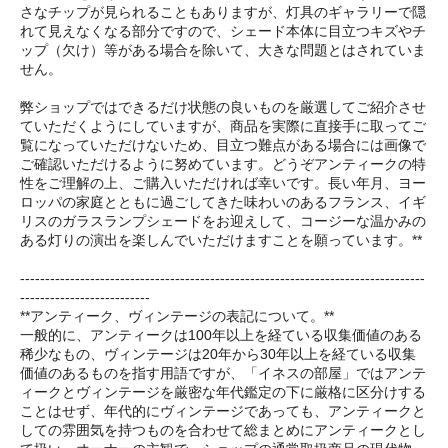
さなチップが見られることもありますが、灯具のギャラリーで隠
れて見えなくなる部分ですので、シェード本体に目立つキズやチ
ップ（欠け）等がある場合を除いて、大きな問題とはされていま
せん。
弊ショップではできるだけ状態の良いものを厳選してご紹介させ
ていただくようにしていますが、商品を実際に直接手に取ってご
覧になっていただけないため、目立つ難点がある場合には画像で
ご確認いただけるように努めています。どうぞアンティークの特
性をご理解の上、ご購入いただければ幸いです。長い年月、ヨー
ロッパの家庭とともに過ごしてきた味わいのあるフランス、イギ
リスのガラスランプシェードをお迎えして、コージーな温かみの
ある灯りの演出を楽しんでいただけますことを願っています。**
---------------------------------------------------------------------------------
--------------------------
**アンティーク、ヴィンテージの表記について。**
一般的に、アンティークは100年以上を経ている収集価値のある
稀少なもの、ヴィンテージは20年から30年以上を経ている収集
価値のあるものを指す用語ですが、「イネスの部屋」ではアンテ
ィークとヴィンテージを厳密な年代鑑定の下に厳格に区分けする
ことはせず、年代的にヴィンテージであっても、アンティークと
しての雰囲気を持つものを合わせて総まとめにアンティークとし