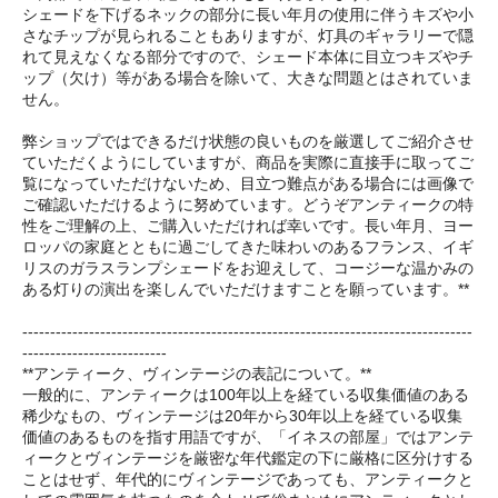
シェードを下げるネックの部分に長い年月の使用に伴うキズや小
さなチップが見られることもありますが、灯具のギャラリーで隠
れて見えなくなる部分ですので、シェード本体に目立つキズやチ
ップ（欠け）等がある場合を除いて、大きな問題とはされていま
せん。
弊ショップではできるだけ状態の良いものを厳選してご紹介させ
ていただくようにしていますが、商品を実際に直接手に取ってご
覧になっていただけないため、目立つ難点がある場合には画像で
ご確認いただけるように努めています。どうぞアンティークの特
性をご理解の上、ご購入いただければ幸いです。長い年月、ヨー
ロッパの家庭とともに過ごしてきた味わいのあるフランス、イギ
リスのガラスランプシェードをお迎えして、コージーな温かみの
ある灯りの演出を楽しんでいただけますことを願っています。**
---------------------------------------------------------------------------------
--------------------------
**アンティーク、ヴィンテージの表記について。**
一般的に、アンティークは100年以上を経ている収集価値のある
稀少なもの、ヴィンテージは20年から30年以上を経ている収集
価値のあるものを指す用語ですが、「イネスの部屋」ではアンテ
ィークとヴィンテージを厳密な年代鑑定の下に厳格に区分けする
ことはせず、年代的にヴィンテージであっても、アンティークと