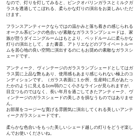
なので、灯りを灯してみると、ピンクオパリンガラスとミルクガ
ラスを透過してこぼれる、柔らかな灯りの演出をお楽しみいただ
けます。
フランスアンティークならではの温かみと落ち着きの感じられる
オークル系ピンクの色合いが素敵なガラスランプシェードは、家
族が憩うダイニングルームはもとより、ベッドルームに柔らかな
灯りの演出として、また書斎、アトリエなどのプライベートルー
ムを居心地の良い空間に演出するのにもお奨めの素敵なガラスシ
ェードです。
アンティーク、ヴィンテージのガラスランプシェードとしてはガ
ラス質に上品な艶もあり、使用感もあまり感じられない極上のコ
ンディションです。（ガラス表面に１か所、生産時に爪があたっ
たかのように見える1cm弱のごく小さなラインが見られますが、
目立つものではなく、長い年月を過ごしてきたアンティーク、ヴ
ィンテージのガラスシェードの美しさを損なうものではありませ
ん。
お部屋をコージーな寛げる雰囲気に演出してくれる美しいアンテ
ィークガラスシェードです。
柔らかな色合いをもった美しいシェード越しの灯りをどうぞ楽し
んでお使いくださいね。