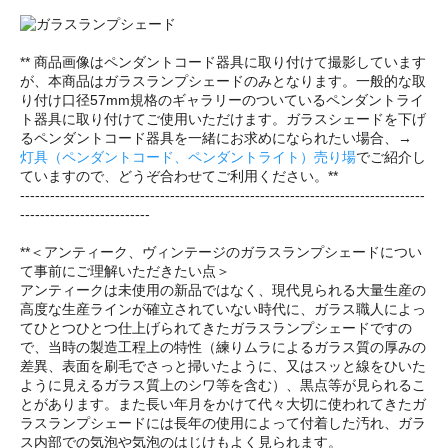
** 商品画像はペンダントコード器具に取り付けて撮影しています
が、本商品はガラスランプシェードのみとなります。一般的な取
り付け口径57mm規格のギャラリーのついているペンダントライ
ト器具に取り付けてご使用いただけます。ガラスシェードを下げ
るペンダントコード器具を一緒にお求めになられたい場合、→
灯具（ペンダントコード、ペンダントライト）売り場
でご紹介し
ていますので、どうぞ合わせてご利用ください。**
---------------------------------------------------------------------------------
--------------------------
**＜アンティーク、ヴィンテージのガラスランプシェードについ
て事前にご理解いただきたい点＞
アンティークは未使用の新品ではなく、現代見られる大量生産の
高度な生産ラインが確立されていない時代に、ガラス職人によっ
てひとつひとつ仕上げられてきたガラスランプシェードですの
で、当時の製造工程上の特性（練りムラによるガラス質の厚みの
差異、表面を刷毛でさっと掃いたように、又はスッと線をひいた
ように見えるガラス質上のシワ等を含む）、黒点等が見られるこ
とがあります。また長い年月をかけて代々大切に使われてきたガ
ラスランプシェードには長年の使用によって付着した汚れ、ガラ
ス内部での気泡や気泡のはじけもよく見られます。