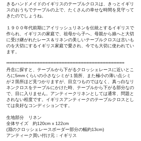
きるハンドメイドのイギリスのテーブルクロスは、きっとイギリ
スのおうちでテーブルの上で、たくさんの幸せな時間を見守って
きたのでしょうね。
１９００年代前期にアイリッシュリネンを伝統とするイギリスで
作られ、イギリスの家庭で、祖母から子へ、母親から娘へと大切
に受け継がれたレース＆リネンの美しいテーブルクロスは古いも
のを大切にするイギリス家庭で愛され、今でも大切に使われてい
ます。
***************************************************************************
丹念に探すと、テーブルから下がるクロッシェレースに近いとこ
ろに5mmくらいの小さなシミが１箇所、また極小の薄い点シミ
が２箇所ほど見つかりますが、目立つものではなく、真っ白なリ
ネンクロスをテーブルにかけた時、テーブルから下がる部分なの
で、目に入りません。アンティークリネンとしては通常、問題と
されない程度です。イギリスアンティークのテーブルクロスとし
ては良好なコンディションです。
生地部分 リネン
全体サイズ 約120cm x 122cm
(淵のクロッシェレースボーダー部分の幅約13cm)
アンティーク買い付け元：イギリス