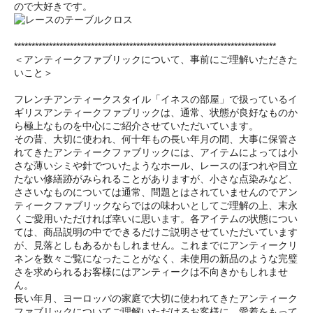
ので大好きです。
***************************************************************************
＜アンティークファブリックについて、事前にご理解いただきた
いこと＞
フレンチアンティークスタイル「イネスの部屋」で扱っているイ
ギリスアンティークファブリックは、通常、状態が良好なものか
ら極上なものを中心にご紹介させていただいています。
その昔、大切に使われ、何十年もの長い年月の間、大事に保管さ
れてきたアンティークファブリックには、アイテムによっては小
さな薄いシミや針でついたようなホール、レースのほつれや目立
たない修繕跡がみられることがありますが、小さな点染みなど、
ささいなものについては通常、問題とはされていませんのでアン
ティークファブリックならではの味わいとしてご理解の上、末永
くご愛用いただければ幸いに思います。各アイテムの状態につい
ては、商品説明の中でできるだけご説明させていただいています
が、見落としもあるかもしれません。これまでにアンティークリ
ネンを数々ご覧になったことがなく、未使用の新品のような完璧
さを求められるお客様にはアンティークは不向きかもしれませ
ん。
長い年月、ヨーロッパの家庭で大切に使われてきたアンティーク
ファブリックについてご理解いただけるお客様に、愛着をもって