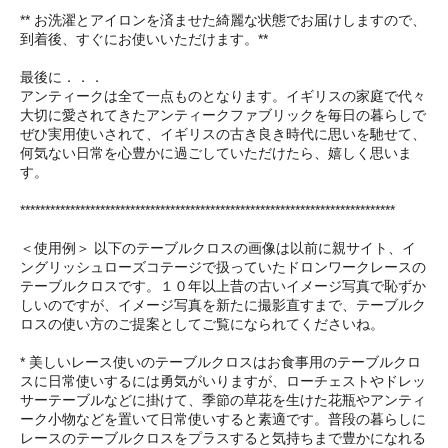
** お洗濯とアイロンを済ませた綺麗な状態でお届けしますので、
到着後、すぐにお使いいただけます。**
最後に．．．
アンティークは全て一点ものとなります。イギリスの家庭で代々
大切に愛されてきたアンティークファブリックを毎日の暮らしで
ぜひ実用使いされて、イギリスの古き良き時代に思いを馳せて、
何気ない日常を心豊かに過ごしていただけたら、嬉しく思いま
す。
***************************************************************************
＜使用例＞ 以下のテーブルクロスの画像は以前に親サイト、イ
ングリッシュローズコテージで扱っていたドロンワークレースの
テーブルクロスです。１０年以上昔の古いイメージ写真で恥ずか
しいのですが、イメージ写真を新たに撮影直すまで、テーブルク
ロスの使い方のご提案としてご覧になられてくださいね。
* 美しいレース使いのテーブルクロスはお食事用のテーブルクロ
スに日常使いするには勇気がいりますが、ローチェストやドレッ
サーテーブルなどに掛けて、季節の草花を生けた花瓶やアンティ
ーク小物などを置いて日常使いすると素適です。普段の暮らしに
レースのテーブルクロスをプラスすると気持ちまで豊かになれる