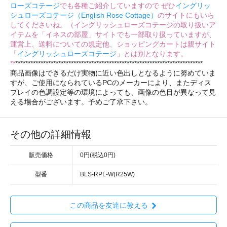
ローズコテージ
でも各種ご紹介していますので ぜひ
イングリッ
シュローズコテージ（English Rose Cottage）
のサイトにもいら
してくださいね。（イングリッシュローズコテージの取り扱いア
イテムを「イネスの部屋」サイトでも一部取り扱っていますが、
運営上、送料についての規定他、ショッピングカートは親サイト
「
イングリッシュローズコテージ
」とは別となります。
**
**************************************************************************
商品画像はできるだけ実物に近い色出しとなるように努めていま
すが、ご使用になられているPCのメーカーにより、またディス
プレイの色調設定等の環境によっても、画像の色目が異なって見
える場合がございます。予めご了承下さい。
その他の詳細情報
販売価格
0円(税込0円)
型番
BLS-RPL-W(R25W)
この商品を友達に教える