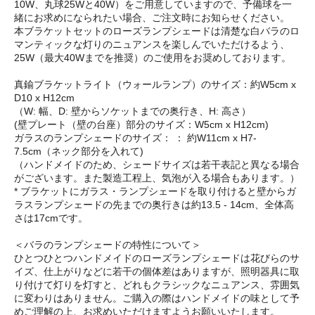
10W、丸球25Wと40W）をご用意していますので、予備球を一
緒にお求めになられたい場合、ご注文時にお知らせください。
本ブラケットセットのローズランプシェードは清楚な白バラのロ
マンティックな灯りのニュアンスを楽しんでいただけるよう、
25W（最大40Wまでを推奨）のご使用をお奨めしております。
真鍮ブラケットライト（ウォールランプ）のサイズ：約W5cm x
D10 x H12cm
（W: 幅、D: 壁からソケットまでの奥行き、H: 高さ）
(壁プレート（壁の台座）部分のサイズ：W5cm x H12cm)
ガラスのランプシェードのサイズ： ： 約W11cm x H7-
7.5cm（ネック部分を入れて)
（ハンドメイドのため、シェードサイズは若干表記と異なる場合
がございます。また製造工程上、気泡が入る場合もあります。）
* ブラケットにガラス・ランプシェードを取り付けると壁からガ
ラスランプシェードの先までの奥行きは約13.5 - 14cm、全体高
さは17cmです。
＜バラのランプシェードの特性について＞
ひとつひとつハンドメイドのローズランプシェードは花びらのサ
イズ、仕上がりなどに若干の個体差はありますが、照明器具に取
り付けて灯りを灯すと、どれもクラシックなニュアンス、雰囲気
に変わりはありません。ご購入の際はハンドメイドの味として予
めご理解の上、お求めいただけますようお願いいたします。