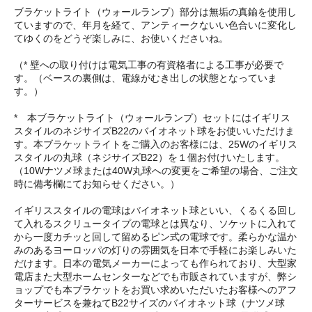
ブラケットライト（ウォールランプ）部分は無垢の真鍮を使用し
ていますので、年月を経て、アンティークないい色合いに変化し
てゆくのをどうぞ楽しみに、お使いくださいね。
（* 壁への取り付けは電気工事の有資格者による工事が必要で
す。（ベースの裏側は、電線がむき出しの状態となっていま
す。）
* 本ブラケットライト（ウォールランプ）セットにはイギリス
スタイルのネジサイズB22のバイオネット球をお使いいただけま
す。本ブラケットライトをご購入のお客様には、25Wのイギリス
スタイルの丸球（ネジサイズB22）を１個お付けいたします。
（10Wナツメ球または40W丸球への変更をご希望の場合、ご注文
時に備考欄にてお知らせください。）
イギリススタイルの電球はバイオネット球といい、くるくる回し
て入れるスクリュータイプの電球とは異なり、ソケットに入れて
から一度カチッと回して留めるピン式の電球です。柔らかな温か
みのあるヨーロッパの灯りの雰囲気を日本で手軽にお楽しみいた
だけます。日本の電気メーカーによっても作られており、大型家
電店また大型ホームセンターなどでも市販されていますが、弊シ
ョップでも本ブラケットをお買い求めいただいたお客様へのアフ
ターサービスを兼ねてB22サイズのバイオネット球（ナツメ球