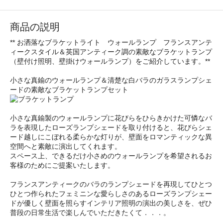
商品の説明
** お洒落なブラケットライト ウォールランプ フランスアンテ
ィークスタイル＆英国アンティーク調の素敵なブラケットランプ
（壁付け照明、壁掛けウォールランプ）をご紹介しています。**
小さな真鍮のウォールランプ＆清楚な白バラのガラスランプシェ
ードの素敵なブラケットランプセット
小さな真鍮製のウォールランプに花びらをひらきかけた可憐なバ
ラを表現したローズランプシェードを取り付けると、花びらシェ
ード越しにこぼれる柔らかな灯りが、壁面をロマンティックな異
空間へと素敵に演出してくれます。
スペース上、できるだけ小さめのウォールランプを希望されるお
客様のためにご提案いたします。
フランスアンティークのバラのランプシェードを再現してひとつ
ひとつ作られたフェミニンな愛らしさのあるローズランプシェー
ドが優しく壁面を照らすインテリア照明の演出の美しさを、ぜひ
普段の日常生活で楽しんでいただきたくて．．．。