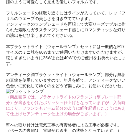
鐘のように可愛らしく見える優しいフォルムです。
フリルシェードの縁取り近くにはラインが入っていて、レッドフ
リルのウエーブの美しさを引き立てています。
アンティークのランプシェードを再現して大変リーズナブルに作
られた素敵なガラスランプシェード越しにロマンティックな灯り
の演出をぜひ楽しまれてくださいね。
本ブラケットライト（ウォールランプ）セットには一般的なE17
サイズのミニ球を60Wまでご使用いただけますいただけますが、
眩しすぎないように25Wまたは40Wでのご使用をお奨めいたしま
す。
アンティーク調ブラケットライト（ウォールランプ）部分は無垢
の真鍮を使用していますので、年月を経て、アンティークないい
色合いに変化してゆくのをどうぞ楽しみに、お使いくださいね。
（商品画像では、ブラケットライトのフランジ（壁プレート部
分）が磨きをかけたポリッシュ仕上げとなっていますが、入荷時
により、フランジもアーム部分のように経年経過したようにあえ
て仕上げたアンティーク仕上げの場合がございます。）
壁への取り付けは電気工事の有資格者による工事が必要です。
（ベースの裏側は、電線がむき出しの状態となっています。）