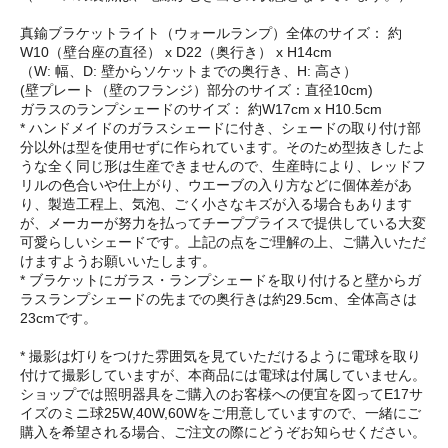
真鍮ブラケットライト（ウォールランプ）全体のサイズ： 約
W10（壁台座の直径） x D22（奥行き） x H14cm
（W: 幅、D: 壁からソケットまでの奥行き、H: 高さ）
(壁プレート（壁のフランジ）部分のサイズ：直径10cm)
ガラスのランプシェードのサイズ： 約W17cm x H10.5cm
* ハンドメイドのガラスシェードに付き、シェードの取り付け部
分以外は型を使用せずに作られています。そのため型抜きしたよ
うな全く同じ形は生産できませんので、生産時により、レッドフ
リルの色合いや仕上がり、ウエーブの入り方などに個体差があ
り、製造工程上、気泡、ごく小さなキズが入る場合もあります
が、メーカーが努力を払ってチーププライスで提供している大変
可愛らしいシェードです。上記の点をご理解の上、ご購入いただ
けますようお願いいたします。
* ブラケットにガラス・ランプシェードを取り付けると壁からガ
ラスランプシェードの先までの奥行きは約29.5cm、全体高さは
23cmです。
* 撮影は灯りをつけた雰囲気を見ていただけるように電球を取り
付けて撮影していますが、本商品には電球は付属していません。
ショップでは照明器具をご購入のお客様への便宜を図ってE17サ
イズのミニ球25W,40W,60Wをご用意していますので、一緒にご
購入を希望される場合、ご注文の際にどうぞお知らせください。