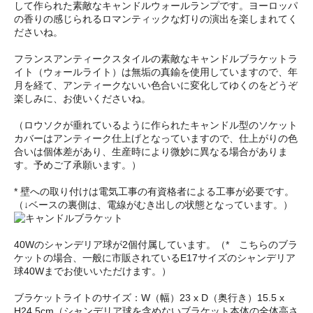
して作られた素敵なキャンドルウォールランプです。ヨーロッパ
の香りの感じられるロマンティックな灯りの演出を楽しまれてく
ださいね。
フランスアンティークスタイルの素敵なキャンドルブラケットラ
イト（ウォールライト）は無垢の真鍮を使用していますので、年
月を経て、アンティークないい色合いに変化してゆくのをどうぞ
楽しみに、お使いくださいね。
（ロウソクが垂れているように作られたキャンドル型のソケット
カバーはアンティーク仕上げとなっていますので、仕上がりの色
合いは個体差があり、生産時により微妙に異なる場合がありま
す。予めご了承願います。）
* 壁への取り付けは電気工事の有資格者による工事が必要です。
（↓ベースの裏側は、電線がむき出しの状態となっています。）
40Wのシャンデリア球が2個付属しています。（* こちらのブラ
ケットの場合、一般に市販されているE17サイズのシャンデリア
球40Wまでお使いいただけます。）
ブラケットライトのサイズ：W（幅）23 x D（奥行き）15.5 x
H24.5cm（シャンデリア球を含めないブラケット本体の全体高さ