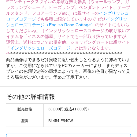
**アンティークスタイルの素敵な照明器具（ウォールランプ、ガ
ラスランプシェード、ビーズランプ、ペンダントライト、テーブ
ルスタンド、フロアーランプetc.）は親サイトの
イングリッシュ
ローズコテージ
でも各種ご紹介していますので ぜひ
イングリッ
シュローズコテージ（English Rose Cottage）
のサイトにもいら
してくださいね。（イングリッシュローズコテージの取り扱いア
イテムを「イネスの部屋」サイトでも一部取り扱っていますが、
運営上、送料についての規定他、ショッピングカートは親サイト
「
イングリッシュローズコテージ
」とは別となります。
**
**************************************************************************
商品画像はできるだけ実物に近い色出しとなるように努めていま
すが、ご使用になられているPCのメーカーにより、またディス
プレイの色調設定等の環境によっても、画像の色目が異なって見
える場合がございます。予めご了承下さい。
その他の詳細情報
販売価格
38,000円(税込41,800円)
型番
BL454-FS40W