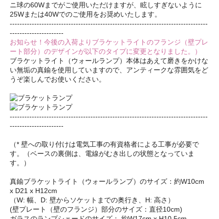
ニ球の60Wまでがご使用いただけますが、眩しすぎないように
25Wまたは40Wでのご使用をお奨めいたします。
---------------------------------------------------------------------------------
----------------------
お知らせ！今後の入荷よりブラケットライトのフランジ（壁プレ
ート部分）のデザインが以下のタイプに変更となりました。）
ブラケットライト（ウォールランプ）本体はあえて磨きをかけな
い無垢の真鍮を使用していますので、アンティークな雰囲気をど
うぞ楽しんでお使いください。
---------------------------------------------------------------------------------
----------------------
（* 壁への取り付けは電気工事の有資格者による工事が必要で
す。（ベースの裏側は、電線がむき出しの状態となっていま
す。）
真鍮ブラケットライト（ウォールランプ）のサイズ：約W10cm
x D21 x H12cm
（W: 幅、D: 壁からソケットまでの奥行き、H: 高さ）
(壁プレート（壁のフランジ）部分のサイズ：直径10cm)
ガラスのランプシェードのサイズ： 約W17cm x H10.5cm