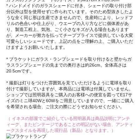
* ハンドメイドのガラスシェードに付き、シェードの取り付け部
分以外は型を使用せずに作られています。そのため型抜きしたよ
うな全く同じ形は生産できませんので、生産時により、レッドフ
リルの色合いや仕上がり、ウエーブの入り方などに個体差があ
り、製造工程上、気泡、ごく小さなキズが入る場合もあります
が、メーカーが努力を払ってチーププライスで提供している大変
可愛らしいシェードです。上記の点をご理解の上、ご購入いただ
けますようお願いいたします。
* ブラケットにガラス・ランプシェードを取り付けると壁からガ
ラスランプシェードの先までの奥行きは約26cm、全体高さは
20.5cmです。
* 撮影は灯りをつけた雰囲気を見ていただけるように電球を取り
付けて撮影していますが、本商品には電球は付属していません。
ショップでは照明器具をご購入のお客様への便宜を図ってE17サ
イズのミニ球40Wと60Wをご用意していますので、一緒にご購入
を希望される場合、ご注文の際にどうぞお知らせください。
（ イネスの部屋でご紹介している照明器具は商品説明にアンテ
ィーク、またビンテージであることの明記がない場合、アンティ
ークスタイルを再現した現行品（新品）となります。）