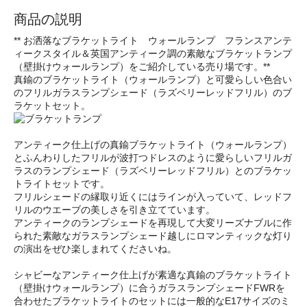
商品の説明
** お洒落なブラケットライト ウォールランプ フランスアンテ
ィークスタイル＆英国アンティーク調の素敵なブラケットランプ
（壁掛けウォールランプ）をご紹介している売り場です。**
真鍮のブラケットライト（ウォールランプ）と可愛らしい色合い
のフリルガラスランプシェード（ラズベリーレッドフリル）のブ
ラケットセット。
アンティーク仕上げの真鍮ブラケットライト（ウォールランプ）
とふんわりしたフリルが波打つドレスのように愛らしいフリルガ
ラスのランプシェード（ラズベリーレッドフリル）とのブラケッ
トライトセットです。
フリルシェードの縁取り近くにはラインが入っていて、レッドフ
リルのウエーブの美しさを引き立てています。
アンティークのランプシェードを再現して大変リーズナブルに作
られた素敵なガラスランプシェード越しにロマンティックな灯り
の演出をぜひ楽しまれてくださいね。
シャビーなアンティーク仕上げが素適な真鍮のブラケットライト
（壁掛けウォールランプ）に合うガラスランプシェードFWRを
合わせたブラケットライトのセットには一般的なE17サイズのミ