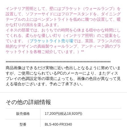
インテリア照明として、壁にはブラケット（ウォールランプ）を
設置して、ソファーサイドにはフロアースタンドを、ダイニング
テーブルの上にはペンダントライトを低めに幾つか設置して、暖
かな灯りの演出を楽しみます。
イネスの部屋では、おうちでの時間を心休まる穏やかな時間にし
てくれる、柔らかな優しい灯り（インテリア照明）のご提案をし
ています。（
ブラケットライト売り場
では、英国、フランスの伝
統的なデザインの真鍮製ウォールランプ、アンティーク調のブラ
ケットライトを各種ご紹介しています。）**
**************************************************************************
商品画像はできるだけ実物に近い色出しとなるように努めていま
すが、ご使用になられているPCのメーカーにより、またディス
プレイの色調設定等の環境によっても、画像の色目が異なって見
える場合がございます。予めご了承下さい。
その他の詳細情報
販売価格
17,200円(税込18,920円)
型番
BLS-400-FR3340