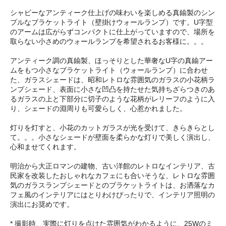
シャビーなアンティーク仕上げの味わいを楽しめる真鍮製のシン
プルなブラケットライト（壁掛けウォールランプ）です。U字型
のアームは広がらずコンパクトに仕上がっていますので、場所を
取らない小さめのウォールランプを希望されるお客様に。。。
アンティーク調の真鍮製、ほっそりとした華奢なU字の真鍮アー
ムをもつ小さなブラケットライト（ウォールランプ）に合わせ
た、ガラスシェードは、昭和レトロな雰囲気のガラスの小花柄ラ
ンプシェード、表面に小さな凹凸を持たせた気持ちざらつきのあ
るガラスの上と下部分に切子のような花柄がレリーフのように入
り、シェードの淵周りも可愛らしく、心惹かれました。
灯りを灯すと、小花のカットガラスが光を受けて、きらきらとし
て。。。小さなシェードが壁面を柔らかな灯りで美しく演出し、
心和ませてくれます。
明治から大正ロマンの建物、古い洋館のレトロなインテリア、古
民家を改装したおしゃれなカフェにも合いそうな、レトロな雰囲
気のガラスランプシェードとのブラケットライトは、お洒落なカ
フェ風のインテリアにはとりわけぴったりで、インテリア照明の
演出にお奨めです。
* 撮影時、実際に灯りを点けた雰囲気がわかるように、25Wのミ