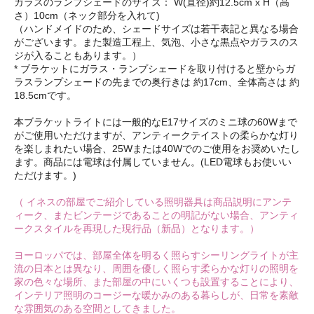
ガラスのランプシェードのサイズ： W(直径)約12.5cm x H（高
さ）10cm（ネック部分を入れて)
（ハンドメイドのため、シェードサイズは若干表記と異なる場合
がございます。また製造工程上、気泡、小さな黒点やガラスのス
ジが入ることもあります。）
* ブラケットにガラス・ランプシェードを取り付けると壁からガ
ラスランプシェードの先までの奥行きは 約17cm、全体高さは 約
18.5cmです。
本ブラケットライトには一般的なE17サイズのミニ球の60Wまで
がご使用いただけますが、アンティークテイストの柔らかな灯り
を楽しまれたい場合、25Wまたは40Wでのご使用をお奨めいたし
ます。商品には電球は付属していません。(LED電球もお使いい
ただけます。)
（ イネスの部屋でご紹介している照明器具は商品説明にアンテ
ィーク、またビンテージであることの明記がない場合、アンティ
ークスタイルを再現した現行品（新品）となります。）
ヨーロッパでは、部屋全体を明るく照らすシーリングライトが主
流の日本とは異なり、周囲を優しく照らす柔らかな灯りの照明を
家の色々な場所、また部屋の中にいくつも設置することにより、
インテリア照明のコージーな暖かみのある暮らしが、日常を素敵
な雰囲気のある空間としてきました。