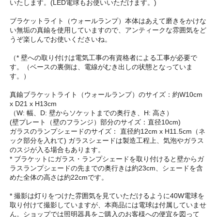
いたします。(LED電球もお使いいただけます。)
ブラケットライト（ウォールランプ）本体はあえて磨きをかけな
い無垢の真鍮を使用していますので、アンティークな雰囲気をど
うぞ楽しんでお使いくださいね。
（* 壁への取り付けは電気工事の有資格者による工事が必要で
す。（ベースの裏側は、電線がむき出しの状態となっていま
す。）
真鍮ブラケットライト（ウォールランプ）のサイズ：約W10cm
x D21 x H13cm
（W: 幅、D: 壁からソケットまでの奥行き、H: 高さ）
(壁プレート（壁のフランジ）部分のサイズ：直径10cm)
ガラスのランプシェードのサイズ： 直径約12cm x H11.5cm（ネ
ック部分を入れて) ガラスシェードは製造工程上、気泡やガラス
のスジが入る場合もあります。
* ブラケットにガラス・ランプシェードを取り付けると壁からガ
ラスランプシェードの先までの奥行きは約23cm、シェードを含
めた全体の高さは約22cmです。
* 撮影は灯りをつけた雰囲気を見ていただけるように40W電球を
取り付けて撮影していますが、本商品には電球は付属していませ
ん。ショップでは照明器具をご購入のお客様への便宜を図って