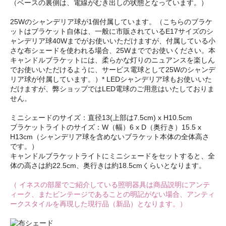
（ベースの裏側は、電線がむき出しの状態となっています。）
25Wのシャンデリア球が1個付属しています。（こちらのブラケ
ットはブラケット自体は、一般に市販されているE17サイズのシ
ャンデリア球40Wまでがお使いいただけますが、付属している小
さな布シェードを使われる場合、25Wまででお使いください。本
キャンドルブラケットには、柔らかな灯りのニュアンスを楽しん
でお使いいただけるように、サービス電球として25Wのシャンデ
リア球が付属しています。）* LEDシャンデリア球もお使いいた
だけますが、弊ショップではLED電球のご用意はいたしておりま
せん。
ミニシェードのサイズ：直径13(上部は7.5cm) x H10.5cm
ブラケットライトのサイズ：W（幅）6 x D（奥行き）15.5 x
H13cm（シャンデリア球を含めないブラケット本体の全体高さ
です。）
キャンドルブラケットライトにミニシェードをセットすると、全
体の高さは約22.5cm、奥行きは約18.5cmくらいとなります。
（ イネスの部屋でご紹介している照明器具は商品説明にアンテ
ィーク、またビンテージであることの明記がない場合、アンティ
ークスタイルを再現した現行品（新品）となります。）