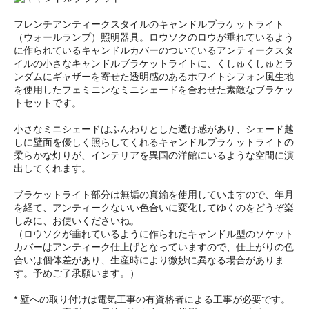
フレンチアンティークスタイルのキャンドルブラケットライト
（ウォールランプ）照明器具。ロウソクのロウが垂れているよう
に作られているキャンドルカバーのついているアンティークスタ
イルの小さなキャンドルブラケットライトに、くしゅくしゅとラ
ンダムにギャザーを寄せた透明感のあるホワイトシフォン風生地
を使用したフェミニンなミニシェードを合わせた素敵なブラケッ
トセットです。
小さなミニシェードはふんわりとした透け感があり、シェード越
しに壁面を優しく照らしてくれるキャンドルブラケットライトの
柔らかな灯りが、インテリアを異国の洋館にいるような空間に演
出してくれます。
ブラケットライト部分は無垢の真鍮を使用していますので、年月
を経て、アンティークないい色合いに変化してゆくのをどうぞ楽
しみに、お使いくださいね。
（ロウソクが垂れているように作られたキャンドル型のソケット
カバーはアンティーク仕上げとなっていますので、仕上がりの色
合いは個体差があり、生産時により微妙に異なる場合がありま
す。予めご了承願います。）
* 壁への取り付けは電気工事の有資格者による工事が必要です。