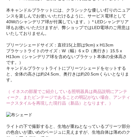
本キャンドルブラケットには、クラシックな優しい灯りのニュア
ンスを楽しんでお使いいただけるように、サービス電球として
40Wのシャンデリア球が付属しています。）* LEDシャンデリア
球もお使いいただけますが、弊ショップではLED電球のご用意は
いたしておりません。
プリーツシェードサイズ：直径15(上部は9cm) x H13cm
ブラケットライトのサイズ：W（幅）6 x D（奥行き）15.5 x
H13cm（シャンデリア球を含めないブラケット本体の全体高さ
です。）
キャンドルブラケットライトにプリーツシェードをセットする
と、全体の高さは約24.5cm、奥行きは約20.5cmくらいとなりま
す。
（ イネスの部屋でご紹介している照明器具は商品説明にアンテ
ィーク、またビンテージであることの明記がない場合、アンティ
ークスタイルを再現した現行品（新品）となります。）
ライトの下で撮影すると、生地が重ねとなっているプリーツ部分
の色合いが濃いめのベージュに見えますが、生地自体は薄めのク