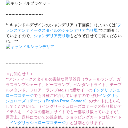
---------------------------------------------------------------------------------
--------------------------
** キャンドルデザインのシャンデリア（下画像）↓については”
フ
ランスアンティークスタイルのシャンデリア売り場
”でご紹介し
ていますので、
シャンデリア売り場
もどうぞ併せてご覧ください
ね。”**
---------------------------------------------------------------------------------
--------------------------
＜お知らせ！＞
**アンティークスタイルの素敵な照明器具（ウォールランプ、ガ
ラスランプシェード、ビーズランプ、ペンダントライト、テーブ
ルスタンド、フロアーランプetc.）は親サイトの
イングリッシュ
ローズコテージ
でも各種ご紹介していますので ぜひ
イングリッ
シュローズコテージ（English Rose Cottage）
のサイトにもいら
してくださいね。（イングリッシュローズコテージの取り扱いア
イテムを「イネスの部屋」サイトでも一部取り扱っていますが、
運営上、送料についての規定他、ショッピングカートは親サイト
「
イングリッシュローズコテージ
」とは別となります。
**
**************************************************************************