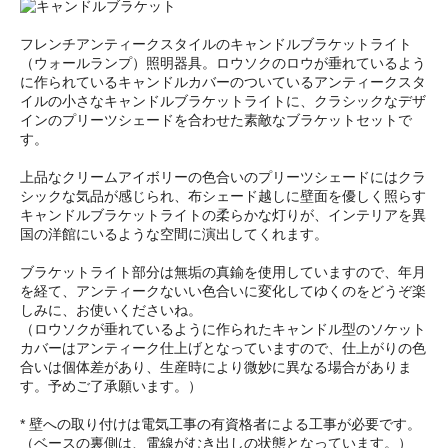
フレンチアンティークスタイルのキャンドルブラケットライト
（ウォールランプ）照明器具。ロウソクのロウが垂れているよう
に作られているキャンドルカバーのついているアンティークスタ
イルの小さなキャンドルブラケットライトに、クラシックなデザ
インのプリーツシェードを合わせた素敵なブラケットセットで
す。
上品なクリームアイボリーの色合いのプリーツシェードにはクラ
シックな気品が感じられ、布シェード越しに壁面を優しく照らす
キャンドルブラケットライトの柔らかな灯りが、インテリアを異
国の洋館にいるような空間に演出してくれます。
ブラケットライト部分は無垢の真鍮を使用していますので、年月
を経て、アンティークないい色合いに変化してゆくのをどうぞ楽
しみに、お使いくださいね。
（ロウソクが垂れているように作られたキャンドル型のソケット
カバーはアンティーク仕上げとなっていますので、仕上がりの色
合いは個体差があり、生産時により微妙に異なる場合がありま
す。予めご了承願います。）
* 壁への取り付けは電気工事の有資格者による工事が必要です。
（ベースの裏側は、電線がむき出しの状態となっています。）