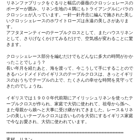
リネンファブリックをぐるりと幅広の薔薇のクロッシェレースの
ボーダーが囲み、リネン生地の４隅にもトライアングルにバラの
クロッシェが入っています。一針一針丹念に編んで施された美し
いクロッシェレースのホワイトローズは永遠の美しさがありま
す。
アフタヌーンティーのテーブルクロスとして、またハウスリネン
として、さりげなくかけてみるだけで、空気感が変わることに驚
きます。
クロッシェレース部分を編むだけでもどんなに多大の時間がかか
ったことでしょう？
長い年月を経たあと、海を渡って、今こうして手にすることので
きるハンドメイドのイギリスのテーブルクロスは、きっとイギリ
スのおうちでテーブルの上で、たくさんの幸せな時間を見守って
きたのでしょうね。
イギリスでは１９００年代前期にアイリッシュリネンを使ったテ
ーブルクロスが作られ、家庭で大切に使われて、祖母から孫へ、
また母親から娘へと大事に受け継がれてきました。レース＆リネ
ンの美しいテーブルクロスは古いものを大切にするイギリス家庭
で今なお愛され、大切に使われています。
***************************************************************************
素材 リネン