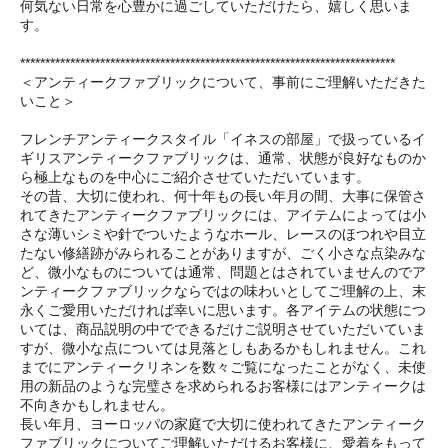
何気ない日常を心豊かに過ごしていただけたら、嬉しく思いま
す。
***************************************************************************
＜アンティークファブリックについて、事前にご理解いただきた
いこと＞
フレンチアンティークスタイル「イネスの部屋」で扱っているイ
ギリスアンティークファブリックは、通常、状態が良好なものか
ら極上なものを中心にご紹介させていただいています。
その昔、大切に使われ、何十年もの長い年月の間、大事に保管さ
れてきたアンティークファブリックには、アイテムによっては小
さな薄いシミや針でついたようなホール、レースのほつれや目立
たない修繕跡がみられることがありますが、ごく小さな点染みな
ど、微小なものについては通常、問題とはされていませんのでア
ンティークファブリックならではの味わいとしてご理解の上、末
永くご愛用いただければ幸いに思います。各アイテムの状態につ
いては、商品説明の中でできるだけご説明させていただいていま
すが、微小な点については見落としもあるかもしれません。これ
までにアンティークリネンを数々ご覧になったことがなく、未使
用の新品のような完璧さを求められるお客様にはアンティークは
不向きかもしれません。
長い年月、ヨーロッパの家庭で大切に使われてきたアンティーク
ファブリックについてご理解いただけるお客様に、愛着をもって