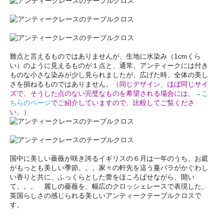
難点と言えるものではありませんが、生地に水染み（1cmくら
い）のように見えるものが１点と、通常、アンティークには付き
ものな小さな染みが少し見られましたが、広げた時、全体の美し
さを損ねるものではありません。
（同じデザイン、ほぼ同じサイ
ズで、そうした点のない完璧なものを希望される場合には、
→こ
ちらのページ
でご紹介していますので、比較してご覧くださ
い。）
国中に美しい薔薇が咲き誇るイギリスの６月は一年のうち、お庭
がもっとも美しい季節。。。家々の軒先を這う蔓バラがかぐわし
い香りと共に、ふっくらとした蕾をほころばせながら、開い
て。。。 麗しの薔薇を、幅広のクロッシェレースで表現した、
英国らしさの感じられる美しいアンティークテーブルクロスで
す。