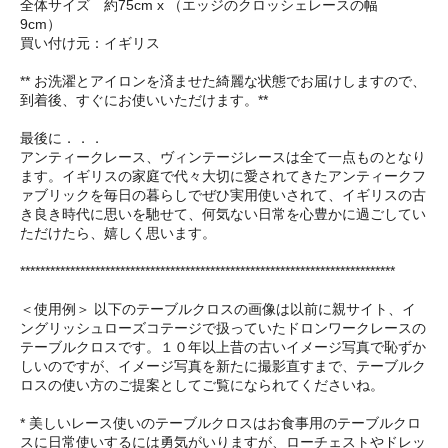
全体サイズ 約75cm x （エッジのクロッシェレースの幅
9cm）
買い付け元：イギリス
** お洗濯とアイロンを済ませた綺麗な状態でお届けしますので、
到着後、すぐにお使いいただけます。**
最後に．．．
アンティークレース、ヴィンテージレースは全て一点ものとなり
ます。イギリスの家庭で代々大切に愛されてきたアンティークフ
ァブリックを毎日の暮らしでぜひ実用使いされて、イギリスの古
き良き時代に思いを馳せて、何気ない日常を心豊かに過ごしてい
ただけたら、嬉しく思います。
***************************************************************************
＜使用例＞ 以下のテーブルクロスの画像は以前に親サイト、イ
ングリッシュローズコテージで扱っていたドロンワークレースの
テーブルクロスです。１０年以上昔の古いイメージ写真で恥ずか
しいのですが、イメージ写真を新たに撮影直すまで、テーブルク
ロスの使い方のご提案としてご覧になられてくださいね。
* 美しいレース使いのテーブルクロスはお食事用のテーブルクロ
スに日常使いするには勇気がいりますが、ローチェストやドレッ