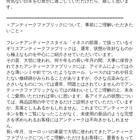
何気ない日常を心豊かに過ごしていただけたら、嬉しく思いま
す。
***************************************************************************
＜アンティークファブリックについて、事前にご理解いただきた
いこと＞
フレンチアンティークスタイル「イネスの部屋」で扱っているイ
ギリスアンティークファブリックは、通常、状態が良好なものか
ら極上なものを中心にご紹介させていただいています。
その昔、大切に使われ、何十年もの長い年月の間、大事に保管さ
れてきたアンティークファブリックには、アイテムによっては小
さな薄いシミや針でついたようなホール、レースのほつれや目立
たない修繕跡がみられることがありますが、小さな点染みなど、
ささいなものについては通常、問題とはされていませんのでアン
ティークファブリックならではの味わいとしてご理解の上、末永
くご愛用いただければ幸いに思います。各アイテムの状態につい
ては、商品説明の中でできるだけご説明させていただいています
が、見落としもあるかもしれません。これまでにアンティークリ
ネンを数々ご覧になったことがなく、未使用の新品のような完璧
さを求められるお客様にはアンティークは不向きかもしれませ
ん。
長い年月、ヨーロッパの家庭で大切に使われてきたアンティーク
ファブリックについてご理解いただけるお客様に、愛着をもって