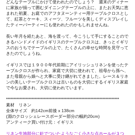
どんなテーブルにかけて使われたのでしょう？ 週末のディナー
に家族が揃って囲むダイニングテーブルの上に、またお天気に恵
まれた初夏、お庭でのアフタヌーンティー用テーブルクロスとし
て、紅茶とケーキ、スィーツ、フルーツを美しくディスプレイし
たティーパーティーにも使われたのかもしれませんね。
長い年月を経たあと、海を渡って、今こうして手にすることので
きるハンドメイドのイギリスのテーブルクロスは、きっとイギリ
スのおうちでテーブルの上で、たくさんの幸せな時間を見守って
きたのでしょうね。
イギリスでは１９００年代前期にアイリッシュリネンを使ったテ
ーブルクロスが作られ、家庭で大切に使われて、祖母から孫へ、
また母親から娘へと大事に受け継がれてきました。レース＆リネ
ンの美しいテーブルクロスは古いものを大切にするイギリス家庭
で今なお愛され、大切に使われています。
***************************************************************************
素材 リネン
全体サイズ 約142cm前後 x 138cm
(淵のクロッシェレースボーダー部分の幅約20cm)
アンティーク買い付け元：イギリス
リネン生地部分に針でついたようなごく小さな点ホールが３つ