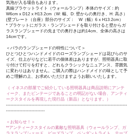
気泡が入る場合もあります。
真鍮ブラケットライト（ウォールランプ）本体のサイズ：約
W6cm x D12 x H13.2cm（W: 幅、D: 壁からの奥行き、H: 高さ）
(壁プレート（台座）部分のサイズ： W（幅）6 x H13.2cm）
* ブラケットにガラス・ランプシェードを取り付けると壁からガ
ラスランプシェードの先までの奥行きは約14cm、全体の高さは
14cmです。
＜バラのランプシェードの特性について＞
ひとつひとつハンドメイドのローズランプシェードは花びらのサ
イズ、仕上がりなどに若干の個体差はありますが、照明器具に取
り付けて灯りを灯すと、どれもクラシックなニュアンス、雰囲気
に変わりはありません。ご購入の際はハンドメイドの味として予
めご理解の上、お求めいただけますようお願いいたします。
（ イネスの部屋でご紹介している照明器具は商品説明にアンテ
ィーク、またビンテージであることの明記がない場合、アンティ
ークスタイルを再現した現行品（新品）となります。）
---------------------------------------------------------------------------------
--------------------------
＜お知らせ！＞
**アンティークスタイルの素敵な照明器具（ウォールランプ、ガ
ラスランプシェード、ビーズランプ、ペンダントライト、テーブ