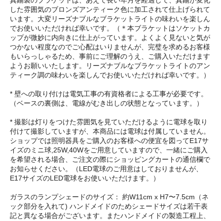
した雰囲気のブロンズアンティーク色に加工されて仕上げられて
います。大変リーズナブルなブラケットライトの味わいを楽しん
でお使いいただければ幸いです。（＊本ブラケットはソケットカ
ップが微妙に内向きに仕上がっています。よくよく見ないと気が
つかない程度なのでご心配はいりませんが、完璧を求めるお客様
もいらっしゃるため、事前にご理解のうえ、ご購入いただけます
ようお願いいたします。リーズナブルなブラケットライトのアン
ティーク調の味わいを楽しんでお使いいただければ幸いです。）
* 壁への取り付けは電気工事の有資格者による工事が必要です。
（ベースの裏側は、電線がむき出しの状態となっています。）
* 撮影は灯りをつけた雰囲気を見ていただけるように電球を取り
付けて撮影していますが、本商品には電球は付属していません。
ショップでは照明器具をご購入のお客様への便宜を図ってE17サ
イズのミニ球,25W,40Wをご用意していますので、一緒にご購入
を希望される場合、ご注文の際にショッピングカートの通信欄で
お知らせください。（LED電球のご用意はしておりませんが、
E17サイズのLED電球をお使いいただけます。）
ガラスのランプシェードのサイズ： 約W11cm x H7〜7.5cm（ネ
ック部分を入れて) ハンドメイドのためシェードサイズは若干表
記と異なる場合がございます。またハンドメイドの製造工程上、