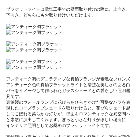
ブラケットライトは電気工事での壁面取り付けの際に、上向き、
下向き、どちらにもお取り付けいただけます。
アンティーク調のデコラティブな真鍮フランジが素敵なブロンズ
アンティーク色の真鍮ブラケットライトと清楚な美しさのある白
バラをイメージして作られたガラスシェードとの愛らしい照明器
具です。
真鍮製のウォールランプに花びらをひらきかけた可憐なバラを表
現したローズランプシェードを取り付けると、花びらシェード越
しにこぼれる柔らかな灯りが、壁面をロマンティックな異空間へ
と素敵に演出してくれます。ぽっと小さな灯りがほしい場所に、
インテリア照明としてお奨めのブラケットライトです。
真鍮製のブラケットは、あえて長い年月を経過して、真鍮が変化