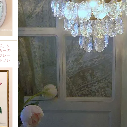
絵、シ
カーの
フレー
トフレ