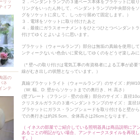
ーリッ
２．ペンダントランプの３連ベース本体をブラケットに取り
ティフ
リングをいったん外して、ペンダントランプの中央部分をソ
グをソケットに戻して、しっかり留めて固定します。）
３．電球をソケットに取り付けたあと
４．最後にガラスオーナメントをひとつひとつペンダントラ
付けてゆくとよいように思います。
ブラケット（ウォールランプ）部分は無垢の真鍮を使用して
ンティークないい色合いに変化してゆくのをどうぞ楽しみに
（* 壁への取り付けは電気工事の有資格者による工事が必
線がむき出しの状態となっています。）
陶器の
パネ
真鍮ブラケットライト（ウォールランプ）のサイズ：約W10cm x D
インテ
（W: 幅、D: 壁からソケットまでの奥行き、H: 高さ）
(壁プレート（フランジ - 壁の台座）部分のサイズ：直径10c
クリスタルガラスの３連ペンダントランプのサイズ： 直径18cm
ブラケットにガラス・ランプシェードを取り付けると壁から
での奥行きは約26.5cm、全体高さは26cmとなります。
（ イネスの部屋でご紹介している照明器具は商品説明にア
あることの明記がない場合、アンティークスタイルを再現し
す。）