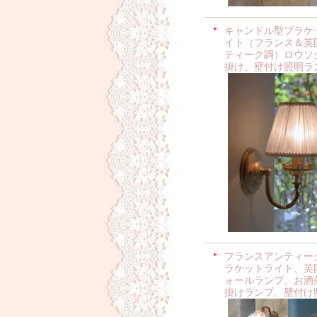
キャンドル型ブラケ
イト（フランス＆英
ティーク調）ロウソ
掛け、壁付け照明ラ
フランスアンティー
ラケットライト、英
ォールランプ、お洒
掛けランプ、壁付け