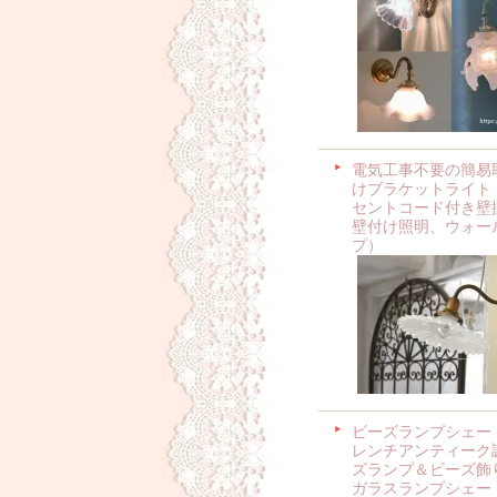
電気工事不要の簡易
けブラケットライト
セントコード付き壁
壁付け照明、ウォー
プ）
ビーズランプシェー
レンチアンティーク
ズランプ＆ビーズ飾
ガラスランプシェー