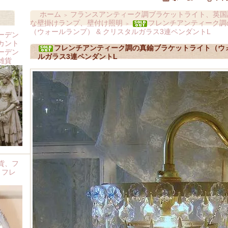
ホーム
フランスアンティーク調ブラケットライト、英国
＞
な壁掛けランプ、壁付け照明
フレンチアンティーク調
＞
（ウォールランプ） & クリスタルガラス3連ペンダントL
ーデン
カント
フレンチアンティーク調の真鍮ブラケットライト（ウォ
ーデン
ルガラス3連ペンダントL
雑貨
貨、フ
 フレ