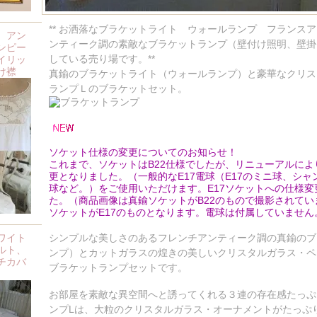
** お洒落なブラケットライト ウォールランプ フランス
、アン
ンティーク調の素敵なブラケットランプ（壁付け照明、壁掛
ンピー
している売り場です。**
イリッ
け襟
真鍮のブラケットライト（ウォールランプ）と豪華なクリス
ランプＬのブラケットセット。
ソケット仕様の変更についてのお知らせ！
これまで、ソケットはB22仕様でしたが、リニューアルによ
更となりました。（一般的なE17電球（E17のミニ球、シャ
球など。）をご使用いただけます。E17ソケットへの仕様
た。（商品画像は真鍮ソケットがB22のもので撮影されて
ソケットがE17のものとなります。電球は付属していません
ワイト
シンプルな美しさのあるフレンチアンティーク調の真鍮のブ
ルト、
ンプ）とカットガラスの煌きの美しいクリスタルガラス・ペ
チカバ
ブラケットランプセットです。
お部屋を素敵な異空間へと誘ってくれる３連の存在感たっぷ
ンプLは、大粒のクリスタルガラス・オーナメントがたっぷ