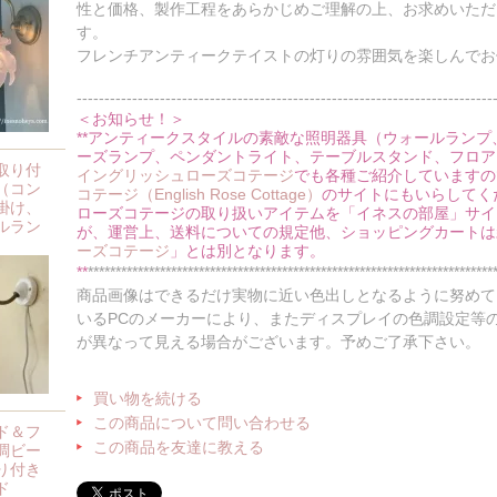
性と価格、製作工程をあらかじめご理解の上、お求めいただ
す。
フレンチアンティークテイストの灯りの雰囲気を楽しんでお
---------------------------------------------------------------------------
＜お知らせ！＞
**アンティークスタイルの素敵な照明器具（ウォールラン
ーズランプ、ペンダントライト、テーブルスタンド、フロアー
取り付
イングリッシュローズコテージ
でも各種ご紹介していますの
（コン
コテージ（English Rose Cottage）
のサイトにもいらしてく
掛け、
ローズコテージの取り扱いアイテムを「イネスの部屋」サイ
ルラン
が、運営上、送料についての規定他、ショッピングカートは
ーズコテージ
」とは別となります。
**
*************************************************************************
商品画像はできるだけ実物に近い色出しとなるように努めて
いるPCのメーカーにより、またディスプレイの色調設定等
が異なって見える場合がございます。予めご了承下さい。
買い物を続ける
この商品について問い合わせる
ド＆フ
この商品を友達に教える
調ビー
り付き
ド