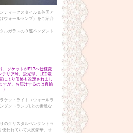
アンティークスタイル＆英国ア
けウォールランプ）をご紹介
タルガラスの３連ペンダント
り、ソケットがE17へ仕様変
ンデリア球、蛍光球、LED電
変更により価格も改定されまし
いますが、お届けするのは真鍮
。）
ラケットライト（ウォールラ
ンダントランプLとの素敵な
りのクリスタルペンダントラ
り使われていて大変豪華、オ