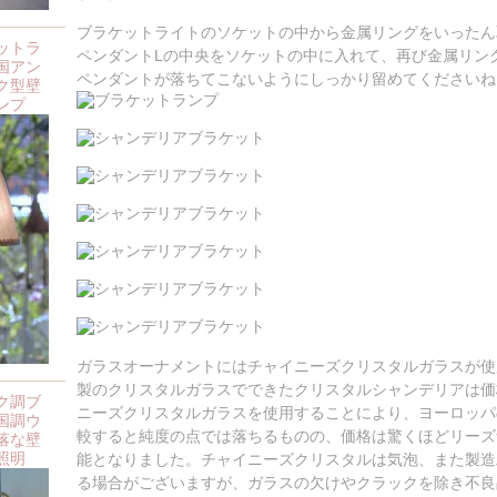
ブラケットライトのソケットの中から金属リングをいったん
ットラ
ペンダントLの中央をソケットの中に入れて、再び金属リン
国アン
ペンダントが落ちてこないようにしっかり留めてくださいね
ク型壁
ンプ
ガラスオーナメントにはチャイニーズクリスタルガラスが使
製のクリスタルガラスでできたクリスタルシャンデリアは価
ク調ブ
ニーズクリスタルガラスを使用することにより、ヨーロッパ
国調ウ
較すると純度の点では落ちるものの、価格は驚くほどリーズ
落な壁
照明
能となりました。チャイニーズクリスタルは気泡、また製造
る場合がございますが、ガラスの欠けやクラックを除き不良