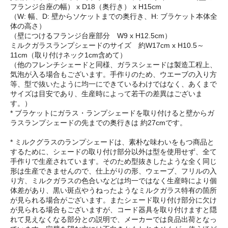
フランジ台座の幅） x D18（奥行き） x H15cm
（W: 幅、D: 壁からソケットまでの奥行き、H: ブラケット本体全
体の高さ）
（壁につけるフランジ台座部分 W9 x H12.5cm）
ミルクガラスランプシェードのサイズ 約W17cm x H10.5～
11cm（取り付けネック1cm含めて）
（他のフレンチシェードと同様、ガラスシェードは製造工程上、
気泡が入る場合もございます。手作りのため、ウエーブの入り方
等、型で抜いたように均一にできているわけではなく、あくまで
サイズは目安であり、生産時によって若干の差異はございま
す。）
* ブラケットにガラス・ランプシェードを取り付けると壁からガ
ラスランプシェードの先までの奥行きは 約27cmです。
* ミルクグラスのランプシェードは、素朴な味わいをもつ商品と
するために、シェードの取り付け部分以外は型を使用せず、全て
手作りで生産されています。そのため型抜きしたような全く同じ
形は生産できませんので、仕上がりの形、ウェーブ、フリルの入
り方、ミルクガラスの色合いなどは均一ではなく生産時により個
体差があり、黒い斑点やうねったようなミルクガラス特有の箇所
が見られる場合がございます。またシェード取り付け部分に欠け
が見られる場合もございますが、コード器具を取り付けますと隠
れて見えなくなる部分との説明で、メーカーでは良品出荷となっ