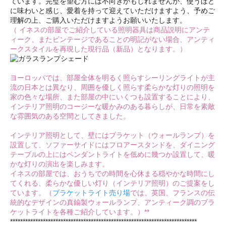
ています。完璧を望む方には不向きかもしれませんが、使うほど
に味わいと感じ、愛着を持って迎えていただけますよう、予めご
理解の上、ご購入いただけますようお願いいたします。
（ イネスの部屋でご紹介している照明器具は商品説明にアンテ
ィーク、またビンテージであることの明記がない場合、アンティ
ークスタイルを再現した現行品（新品）となります。）
ヨーロッパでは、部屋全体を明るく照らすシーリングライトが主
流の日本とは異なり、周囲を優しく照らす柔らかな灯りの照明を
家の色々な場所、また部屋の中にいくつも設置することにより、
インテリア照明のコージーな暖かみのある暮らしが、日常を素敵
な雰囲気のある空間としてきました。
インテリア照明として、壁にはブラケット（ウォールランプ）を
設置して、ソファーサイドにはフロアースタンドを、ダイニング
テーブルの上にはペンダントライトを低めに幾つか設置して、暖
かな灯りの演出を楽しみます。
イネスの部屋では、おうちでの時間を心休まる穏やかな時間にし
てくれる、柔らかな優しい灯り（インテリア照明）のご提案をし
ています。（
ブラケットライト売り場
では、英国、フランスの伝
統的なデザインの真鍮製ウォールランプ、アンティーク調のブラ
ケットライトを各種ご紹介しています。）**
**************************************************************************