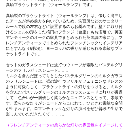
真鍮ブラケットライト（ウォールランプ）です。
真鍮製のブラケットライト（ウォールランプ）は、優しく湾曲し
たアームが斜め前方を向いているため、洗面所などのサニタリー
ルームで鏡の左右などに設置するのもお奨めです。壁面に取り付
けるシェルの形をした楕円のフランジ（台座）もお洒落で、英国
アンティークのオークの家具でまとめられた英国調の家にも、フ
レンチアンティークでまとめられたフレンチシックなインテリア
にもすんなり馴染む、ヨーロッパの香りが感じられる素敵なブラ
ケットライトです。
セットのガラスシェードは波打つウエーブが素敵なパステルグリ
ーンのフリルガラスシェード。。。
ミルクを含んだぽってりとしたパステルグリーンのミルクガラス
のフリルシェードは、裾の波打つフリルがフェミニンなドレスの
ように可愛らしく、ブラケットライトの灯りをつけると、ミルク
を含んだパステルグリーンのミルクガラスシェードに灯りが透過
して、色合いが一層優しく柔らかなニュアンスとなって、素敵で
す。柔らかな灯りがシェードからこぼれて、ひときわ素敵な空間
が生まれます。ロマンティックな灯りの演出をぜひ普段の生活で
楽しんでいただきたくて．．．。
（フレンチアンティークの柔らかな灯りの雰囲気をイメージして