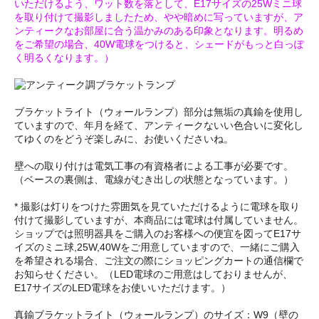
いただけるよう、ワット数を落として、E17サイズの25Wミニ球
を取り付けて撮影しましたため、やや暗めに写っていますが、ア
ンティークなお部屋に合う温かみのある印象となります。明るめ
をご希望の場合、40W電球をつけると、シェードがもっと白っぽ
く明るくなります。）
ブラケットライト（ウォールランプ）部分は無垢の真鍮を使用し
ていますので、年月を経て、アンティークないい色合いに変化し
てゆくのをどうぞ楽しみに、お使いくださいね。
壁への取り付けは電気工事の有資格者による工事が必要です。
（ベースの裏側は、電線がむき出しの状態となっています。）
* 撮影は灯りをつけた雰囲気を見ていただけるように電球を取り
付けて撮影していますが、本商品には電球は付属していません。
ショップでは照明器具をご購入のお客様への便宜を図ってE17サ
イズのミニ球,25W,40Wをご用意していますので、一緒にご購入
を希望される場合、ご注文の際にショッピングカートの通信欄で
お知らせください。（LED電球のご用意はしておりませんが、
E17サイズのLED電球をお使いいただけます。）
真鍮ブラケットライト（ウォールランプ）のサイズ：W9（壁の