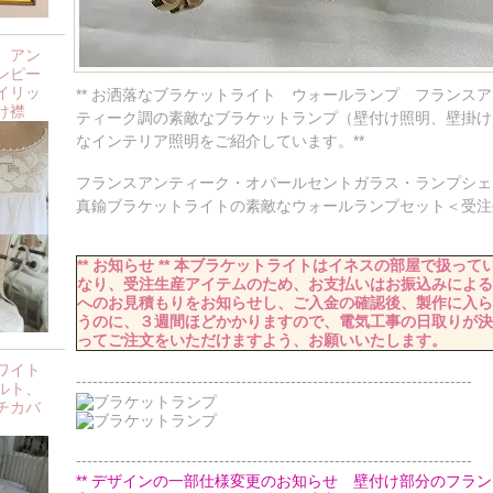
、アン
ンピー
イリッ
** お洒落なブラケットライト ウォールランプ フランス
け襟
ティーク調の素敵なブラケットランプ（壁付け照明、壁掛け
なインテリア照明をご紹介しています。**
フランスアンティーク・オパールセントガラス・ランプシェ
真鍮ブラケットライトの素敵なウォールランプセット＜受注
** お知らせ ** 本ブラケットライトはイネスの部屋で扱っ
なり、受注生産アイテムのため、お支払いはお振込みによる
へのお見積もりをお知らせし、ご入金の確認後、製作に入ら
うのに、３週間ほどかかりますので、電気工事の日取りが決
ってご注文をいただけますよう、お願いいたします。
ワイト
------------------------------------------------------------------------
ルト、
チカバ
------------------------------------------------------------------------
** デザインの一部仕様変更のお知らせ 壁付け部分のフラ