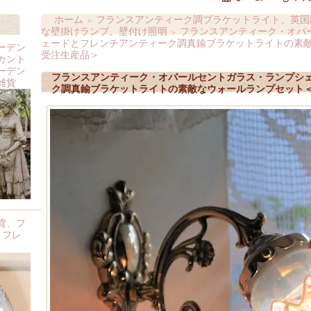
ホーム
フランスアンティーク調ブラケットライト、英国
＞
な壁掛けランプ、壁付け照明
フランスアンティーク・オパ
＞
ェードとフレンチアンティーク調真鍮ブラケットライトの素
ーデン
受注生産品＞
カント
ーデン
フランスアンティーク・オパールセントガラス・ランプシ
雑貨
ク調真鍮ブラケットライトの素敵なウォールランプセット
貨、フ
 フレ