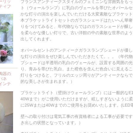
ーリッ
フランスアンティークスタイルのフェミニンな雰囲気をもっ
ティフ
ト（ウォールランプ）に乳白のヴェールを帯びたオパールセ
かな灯りの演出を楽しんでいただける大変素敵なブラケット
本ブラケットライトセットのガラスシェードはたいへん華奢
りをつけてみると、年代物ならではのガラスシェードが醸し
を柔らかな優しい灯りで、古い洋館の中の素敵な世界のよう
出してくれます。
オパールセントのアンティークガラスランプシェードが優し
な灯りの演出をぜひ楽しんでいただきたくて。。。（年代物
プシェードは半透明の乳白のヴェールが、設置する周囲の光
り、青みを帯びた乳白、また橙色を含んだ色合いに見えるこ
陶器の
灯りをつけると、フリルのエッジ周りがアンティークならで
パネ
的な美しさが生まれます。）
インテ
ブラケットライト（壁掛けウォールランプ）には一般的なE
40Wまで）がご使用いただけますが、眩しすぎないように
に25Wまたは40Wまでのご使用をお奨めいたします。(LE
壁への取り付けは電気工事の有資格者による工事が必要です
き出しの状態となっています。）