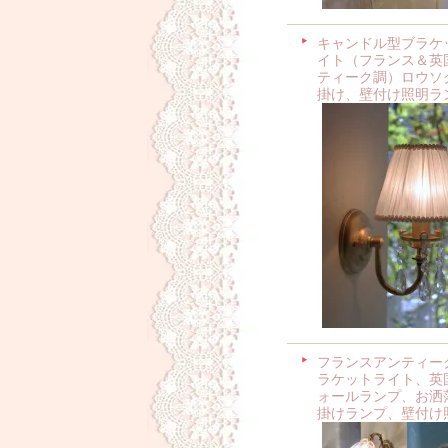
キャンドル型ブラケ
イト（フランス＆英
ティーク調）ロウソ
掛け、壁付け照明ラ
フランスアンティー
ラケットライト、英
ォールランプ、お洒
掛けランプ、壁付け