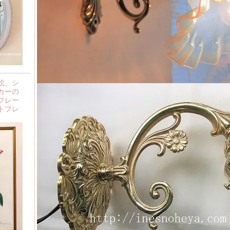
絵、シ
カーの
フレー
トフレ