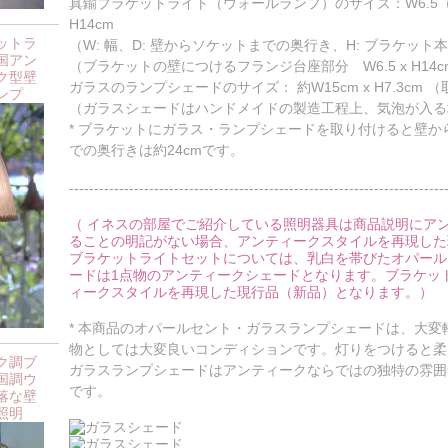
真鍮ブラケットライト（ウォールランプ）のサイズ：W6.5（幅）
H14cm
ットラ
（W: 幅、D: 壁からソケットまでの奥行き、H: ブラケッ
国アン
（ブラケットの壁につけるフランジ台座部分 W6.5 x H14c
ク型壁
ガラスのランプシェードのサイズ： 約W15cm x H7.3cm
ンプ
（ガラスシェードはハンドメイドの製造工程上、気泡が入る
* ブラケットにガラス・ランプシェードを取り付けると壁
での奥行きは約24cmです。
---------------------------------------------------------------------------
（ イネスの部屋でご紹介している照明器具は商品説明にア
ることの明記がない場合、アンティークスタイルを再現した
ブラケットライトセットについては、乳白を帯びたオパール
ードは1点物のアンティークシェードとなります。ブラケッ
ィークスタイルを再現した現行品（新品）となります。）
* 本商品のオパールセント・ガラスランプシェードは、大
物としては大変良いコンディションです。灯りをつけると柔
ク調ブ
ガラスランプシェードはアンティークならではの独特の雰囲
国調ウ
です。
落な壁
照明