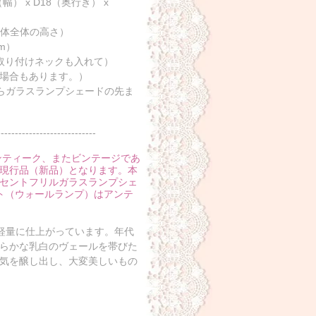
 x D18（奥行き） x
ト本体全体の高さ）
m）
 （取り付けネックも入れて）
場合もあります。）
からガラスランプシェードの先ま
----------------------------
ンティーク、またビンテージであ
現行品（新品）となります。本
セントフリルガラスランプシェ
ト（ウォールランプ）はアンテ
変軽量に仕上がっています。年代
らかな乳白のヴェールを帯びた
気を醸し出し、大変美しいもの