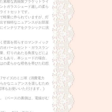
た素敵な真鍮製ブラケットライ
ントガラスシェード越しの柔ら
ライトセットです。
で軽量に作られていますが、灯
出す独特なニュアンスがお部屋
にインテリアをクラシックに演
く壁面を照らすロマンティック
のオパールセント・ガラスラン
量、灯りのあたる角度などによ
ともあり、本シェードの場合、
はの柔らかな橙色を帯びた幻想
17サイズのミニ球（消費電力
柔らかなニュアンスを楽しむため
D電球もお使いいただけます。)
。（ベースの裏側は、電線がむ