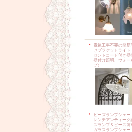
電気工事不要の簡易
けブラケットライト
セントコード付き壁
壁付け照明、ウォー
プ）
ビーズランプシェー
レンチアンティーク
ズランプ＆ビーズ飾
ガラスランプシェー