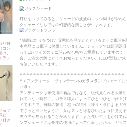
灯りをつけてみると、シェードの波波のエッジ周りがやわら
クシェードならではの幻想的な美しさが生まれます。
* 撮影は灯りをつけた雰囲気を見ていただけるように電球
取り付
本商品には電球は付属していません。ショップでは照明器具
（コン
ってE17サイズのミニ球25W,40Wをご用意していますの
掛け、
ルラン
合、ご注文の際にどうぞお知らせください。(LED電球につ
お使いいただけます。)
**************************************************************************
**＜アンティーク、ヴィンテージのガラスランプシェード
い点＞
アンティークは未使用の新品ではなく、現代見られる大量生
れていない時代に、ガラス職人によってひとつひとつ仕上げ
ドですので、当時の製造工程上の特性（練りムラによるガラ
ド＆フ
でさっと掃いたように、又はスッと線をひいたように見える
調ビー
黒点等が見られることがあります。また長い年月をかけて代
り付き
ンプシェードには長年の使用によって付着した汚れ、ガラス
ド