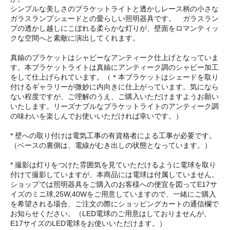
シンプルな美しさのブラケットライトと透かしレース柄の小さな
ガラスランプシェードとの愛らしい照明器具です。 ガラスラン
プの透かし越しにこぼれる柔らかな灯りが、壁面をロマンティッ
クな空間へと素敵に演出してくれます。
真鍮のブラケットはシャビーなアンティーク仕上げとなっていま
す。本ブラケットライトは真鍮にアンティーク調のシャビー加工
をして仕上げられています。（＊本ブラケットはシェードを取り
付けるギャラリーが微妙に内向きに仕上がっています。気になら
ない程度ですが、ご理解のうえ、ご購入いただけますようお願い
いたします。リーズナブルなブラケットライトのアンティーク調
の味わいを楽しんでお使いいただければ幸いです。）
* 壁への取り付けは電気工事の有資格者による工事が必要です。
（ベースの裏側は、電線がむき出しの状態となっています。）
* 撮影は灯りをつけた雰囲気を見ていただけるように電球を取り
付けて撮影していますが、本商品には電球は付属していません。
ショップでは照明器具をご購入のお客様への便宜を図ってE17サ
イズのミニ球,25W,40Wをご用意していますので、一緒にご購入
を希望される場合、ご注文の際にショッピングカートの通信欄で
お知らせください。（LED電球のご用意はしておりませんが、
E17サイズのLED電球をお使いいただけます。）