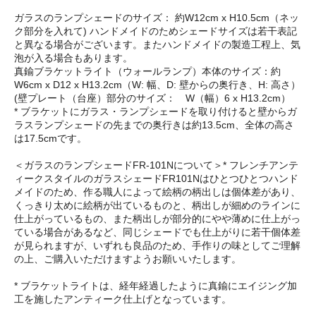
ガラスのランプシェードのサイズ： 約W12cm x H10.5cm（ネッ
ク部分を入れて) ハンドメイドのためシェードサイズは若干表記
と異なる場合がございます。またハンドメイドの製造工程上、気
泡が入る場合もあります。
真鍮ブラケットライト（ウォールランプ）本体のサイズ：約
W6cm x D12 x H13.2cm（W: 幅、D: 壁からの奥行き、H: 高さ）
(壁プレート（台座）部分のサイズ： W（幅）6 x H13.2cm）
* ブラケットにガラス・ランプシェードを取り付けると壁からガ
ラスランプシェードの先までの奥行きは約13.5cm、全体の高さ
は17.5cmです。
＜ガラスのランプシェードFR-101Nについて＞* フレンチアンテ
ィークスタイルのガラスシェードFR101Nはひとつひとつハンド
メイドのため、作る職人によって絵柄の柄出しは個体差があり、
くっきり太めに絵柄が出ているものと、柄出しが細めのラインに
仕上がっているもの、また柄出しが部分的にやや薄めに仕上がっ
ている場合があるなど、同じシェードでも仕上がりに若干個体差
が見られますが、いずれも良品のため、手作りの味としてご理解
の上、ご購入いただけますようお願いいたします。
* ブラケットライトは、経年経過したように真鍮にエイジング加
工を施したアンティーク仕上げとなっています。