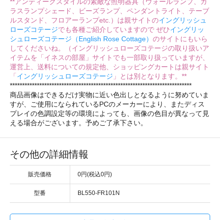
**アンティークスタイルの素敵な照明器具（ウォールランプ、ガ
ラスランプシェード、ビーズランプ、ペンダントライト、テーブ
ルスタンド、フロアーランプetc.）は親サイトの
イングリッシュ
ローズコテージ
でも各種ご紹介していますので ぜひ
イングリッ
シュローズコテージ（English Rose Cottage）
のサイトにもいら
してくださいね。（イングリッシュローズコテージの取り扱いア
イテムを「イネスの部屋」サイトでも一部取り扱っていますが、
運営上、送料についての規定他、ショッピングカートは親サイト
「
イングリッシュローズコテージ
」とは別となります。**
**************************************************************************
商品画像はできるだけ実物に近い色出しとなるように努めていま
すが、ご使用になられているPCのメーカーにより、またディス
プレイの色調設定等の環境によっても、画像の色目が異なって見
える場合がございます。予めご了承下さい。
その他の詳細情報
販売価格
0円(税込0円)
型番
BL550-FR101N