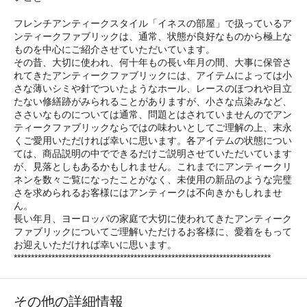
フレンチアンティークスタイル「イネスの部屋」で扱っているア
ンティークファブリックは、通常、状態が良好なものから極上な
ものを中心にご紹介させていただいています。
その昔、大切に使われ、何十年もの長い年月の間、大事に保管さ
れてきたアンティークファブリックには、アイテムによっては小
さな薄いシミや針でついたようなホール、レースのほつれや目立
たない修繕跡がみられることがありますが、小さな点染みなど、
ささいなものについては通常、問題とはされていませんのでアン
ティークファブリックならではの味わいとしてご理解の上、末永
くご愛用いただければ幸いに思います。各アイテムの状態につい
ては、商品説明の中でできるだけご説明させていただいています
が、見落としもあるかもしれません。これまでにアンティークリ
ネンを数々ご覧になったことがなく、未使用の新品のような完璧
さを求められるお客様にはアンティークは不向きかもしれませ
ん。
長い年月、ヨーロッパの家庭で大切に使われてきたアンティーク
ファブリックについてご理解いただけるお客様に、愛着をもって
お迎えいただければ幸いに思います。
***************************************************************************
その他の詳細情報