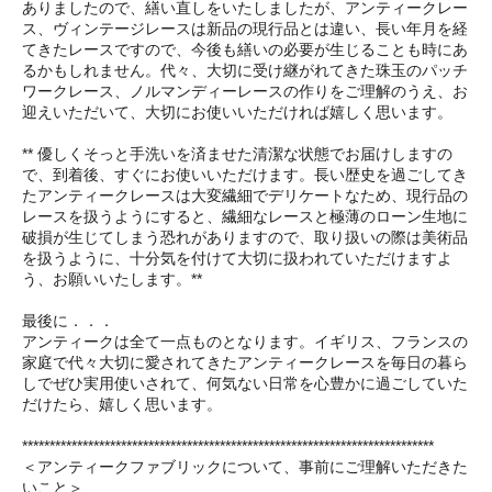
ありましたので、繕い直しをいたしましたが、アンティークレー
ス、ヴィンテージレースは新品の現行品とは違い、長い年月を経
てきたレースですので、今後も繕いの必要が生じることも時にあ
るかもしれません。代々、大切に受け継がれてきた珠玉のパッチ
ワークレース、ノルマンディーレースの作りをご理解のうえ、お
迎えいただいて、大切にお使いいただければ嬉しく思います。
** 優しくそっと手洗いを済ませた清潔な状態でお届けしますの
で、到着後、すぐにお使いいただけます。長い歴史を過ごしてき
たアンティークレースは大変繊細でデリケートなため、現行品の
レースを扱うようにすると、繊細なレースと極薄のローン生地に
破損が生じてしまう恐れがありますので、取り扱いの際は美術品
を扱うように、十分気を付けて大切に扱われていただけますよ
う、お願いいたします。**
最後に．．．
アンティークは全て一点ものとなります。イギリス、フランスの
家庭で代々大切に愛されてきたアンティークレースを毎日の暮ら
しでぜひ実用使いされて、何気ない日常を心豊かに過ごしていた
だけたら、嬉しく思います。
***************************************************************************
＜アンティークファブリックについて、事前にご理解いただきた
いこと＞