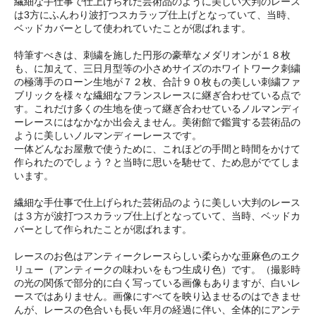
繊細な手仕事で仕上げられた芸術品のように美しい大判のレース
は3方にふんわり波打つスカラップ仕上げとなっていて、当時、
ベッドカバーとして使われていたことが偲ばれます。
特筆すべきは、刺繍を施した円形の豪華なメダリオンが１８枚
も、に加えて、三日月型等の小さめサイズのホワイトワーク刺繍
の極薄手のローン生地が７２枚、合計９０枚もの美しい刺繍ファ
ブリックを様々な繊細なフランスレースに継ぎ合わせている点で
す。これだけ多くの生地を使って継ぎ合わせているノルマンディ
ーレースにはなかなか出会えません。美術館で鑑賞する芸術品の
ように美しいノルマンディーレースです。
一体どんなお屋敷で使うために、これほどの手間と時間をかけて
作られたのでしょう？と当時に思いを馳せて、ため息がでてしま
います。
繊細な手仕事で仕上げられた芸術品のように美しい大判のレース
は３方が波打つスカラップ仕上げとなっていて、当時、ベッドカ
バーとして作られたことが偲ばれます。
レースのお色はアンティークレースらしい柔らかな亜麻色のエク
リュー（アンティークの味わいをもつ生成り色）です。（撮影時
の光の関係で部分的に白く写っている画像もありますが、白いレ
ースではありません。画像にすべてを映り込ませるのはできませ
んが、レースの色合いも長い年月の経過に伴い、全体的にアンテ