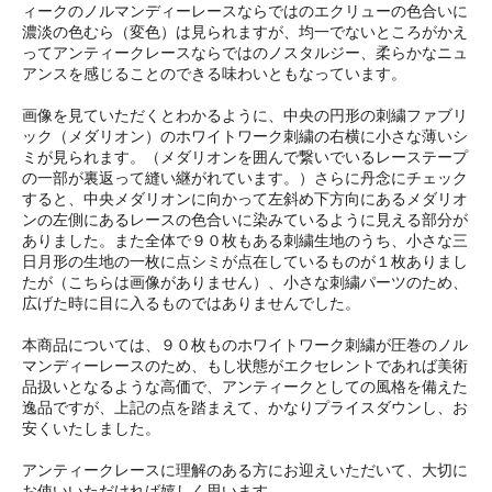
ィークのノルマンディーレースならではのエクリューの色合いに
濃淡の色むら（変色）は見られますが、均一でないところがかえ
ってアンティークレースならではのノスタルジー、柔らかなニュ
アンスを感じることのできる味わいともなっています。
画像を見ていただくとわかるように、中央の円形の刺繍ファブリ
ック（メダリオン）のホワイトワーク刺繍の右横に小さな薄いシ
ミが見られます。（メダリオンを囲んで繋いでいるレーステープ
の一部が裏返って縫い継がれています。）さらに丹念にチェック
すると、中央メダリオンに向かって左斜め下方向にあるメダリオ
ンの左側にあるレースの色合いに染みているように見える部分が
ありました。また全体で９０枚もある刺繍生地のうち、小さな三
日月形の生地の一枚に点シミが点在しているものが１枚ありまし
たが（こちらは画像がありません）、小さな刺繍パーツのため、
広げた時に目に入るものではありませんでした。
本商品については、９０枚ものホワイトワーク刺繍が圧巻のノル
マンディーレースのため、もし状態がエクセレントであれば美術
品扱いとなるような高価で、アンティークとしての風格を備えた
逸品ですが、上記の点を踏まえて、かなりプライスダウンし、お
安くいたしました。
アンティークレースに理解のある方にお迎えいただいて、大切に
お使いいただければ嬉しく思います。