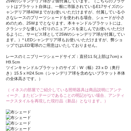
25Wのシャンデリア球が２個付属しています。（こちらのブラケ
ットはブラケット自体は、一般に市販されているE17サイズのシ
ャンデリア球40Wまでがお使いいただけますが、付属している小
さなレースのプリーツシェードを使われる場合、シェードが小さ
めのため、25Wまでとなります。本キャンドルブラケットには、
クラシックな優しい灯りのニュアンスを楽しんでお使いいただけ
るように、サービス球として25Wのシャンデリア球が付属してい
ます。）* LEDシャンデリア球もお使いいただけますが、弊ショ
ップではLED電球のご用意はいたしておりません。
レースのミニプリーツシェードサイズ：直径11.5(上部は7cm) x
H9.5cm
ツインキャンドルブラケットのサイズ：W（幅）23 x D（奥行
き）15.5 x H24.5cm（シャンデリア球を含めないブラケット本体
の全体高さです。）
（ イネスの部屋でご紹介している照明器具は商品説明にアンテ
ィーク、またビンテージであることの明記がない場合、アンティ
ークスタイルを再現した現行品（新品）となります。）