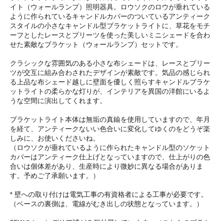
イト（ウォールランプ）照明器具。ロウソクのロウが垂れている
ように作られているキャンドルカバーのついているアンティーク
スタイルの小さなキャンドル型ブラケットライトに、草花をモチ
ーフとしたレースとプリーツを使った美しいミニシェードを合わ
せた素敵なブラケット（ウォールランプ）セットです。
クラシックな雰囲気のある小さな布シェードは、レースとプリー
ツが交互に組み合わされたデザインが素敵です。気品の感じられ
る上品な布シェード越しに壁面を優しく照らすキャンドルブラケ
ットライトの柔らかな灯りが、インテリアを異国の洋館にいるよ
うな空間に演出してくれます。
ブラケットライト本体は無垢の真鍮を使用していますので、年月
を経て、アンティークないい色合いに変化してゆくのをどうぞ楽
しみに、お使いくださいね。
（ロウソクが垂れているように作られたキャンドル型のソケット
カバーはアンティーク仕上げとなっていますので、仕上がりの色
合いは個体差があり、生産時により微妙に異なる場合がありま
す。予めご了承願います。）
* 壁への取り付けは電気工事の有資格者による工事が必要です。
（ベースの裏側は、電線がむき出しの状態となっています。）