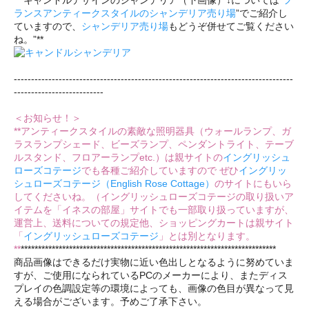
ランスアンティークスタイルのシャンデリア売り場
”でご紹介し
ていますので、
シャンデリア売り場
もどうぞ併せてご覧ください
ね。”**
---------------------------------------------------------------------------------
--------------------------
＜お知らせ！＞
**アンティークスタイルの素敵な照明器具（ウォールランプ、ガ
ラスランプシェード、ビーズランプ、ペンダントライト、テーブ
ルスタンド、フロアーランプetc.）は親サイトの
イングリッシュ
ローズコテージ
でも各種ご紹介していますので ぜひ
イングリッ
シュローズコテージ（English Rose Cottage）
のサイトにもいら
してくださいね。（イングリッシュローズコテージの取り扱いア
イテムを「イネスの部屋」サイトでも一部取り扱っていますが、
運営上、送料についての規定他、ショッピングカートは親サイト
「
イングリッシュローズコテージ
」とは別となります。
**
**************************************************************************
商品画像はできるだけ実物に近い色出しとなるように努めていま
すが、ご使用になられているPCのメーカーにより、またディス
プレイの色調設定等の環境によっても、画像の色目が異なって見
える場合がございます。予めご了承下さい。