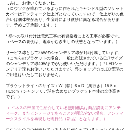
しみに、お使いくださいね。
（ロウソクが垂れているように作られたキャンドル型のソケット
カバーはアンティーク仕上げとなっていますので、仕上がりの色
合いは個体差があり、生産時により微妙に異なる場合がありま
す。予めご了承願います。）
* 壁への取り付けは電気工事の有資格者による工事が必要です。
（ベースの裏側は、電線がむき出しの状態となっています。）
サービス球として25Wのシャンデリア球が1個付属しています。
（こちらのブラケットの場合、一般に市販されているE17サイズ
のシャンデリア球40Wまでがお使いいただけます。）* LEDシャ
ンデリア球もお使いいただけますが、弊ショップではLED電球の
ご用意はいたしておりません。
ブラケットライトのサイズ：W（幅）6 x D（奥行き）15.5 x
H13cm（シャンデリア球を含めないブラケット本体の全体高さ
です。）
（ イネスの部屋でご紹介している照明器具は商品説明にアンテ
ィーク、またビンテージであることの明記がない場合、アンティ
ークスタイルを再現した現行品（新品）となります。）
ロウソクのロウが垂れているように作られているキャンドルカバ