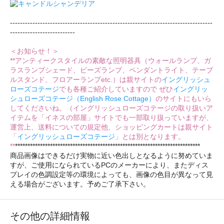
---------------------------------------------------------------------------------
--------------------------
＜お知らせ！＞
**アンティークスタイルの素敵な照明器具（ウォールランプ、ガ
ラスランプシェード、ビーズランプ、ペンダントライト、テーブ
ルスタンド、フロアーランプetc.）は親サイトの
イングリッシュ
ローズコテージ
でも各種ご紹介していますので ぜひ
イングリッ
シュローズコテージ（English Rose Cottage）
のサイトにもいら
してくださいね。（イングリッシュローズコテージの取り扱いア
イテムを「イネスの部屋」サイトでも一部取り扱っていますが、
運営上、送料についての規定他、ショッピングカートは親サイト
「
イングリッシュローズコテージ
」とは別となります。
**
**************************************************************************
商品画像はできるだけ実物に近い色出しとなるように努めていま
すが、ご使用になられているPCのメーカーにより、またディス
プレイの色調設定等の環境によっても、画像の色目が異なって見
える場合がございます。予めご了承下さい。
その他の詳細情報