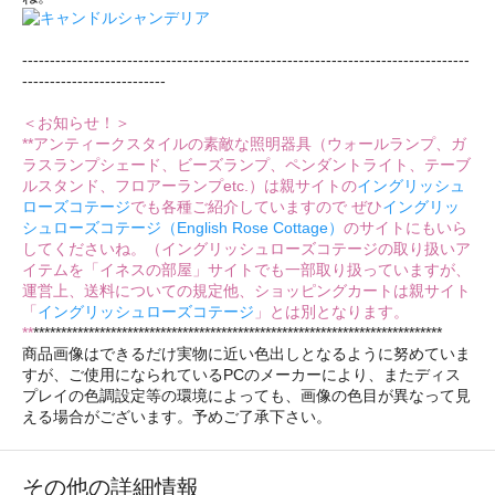
---------------------------------------------------------------------------------
--------------------------
＜お知らせ！＞
**アンティークスタイルの素敵な照明器具（ウォールランプ、ガ
ラスランプシェード、ビーズランプ、ペンダントライト、テーブ
ルスタンド、フロアーランプetc.）は親サイトの
イングリッシュ
ローズコテージ
でも各種ご紹介していますので ぜひ
イングリッ
シュローズコテージ（English Rose Cottage）
のサイトにもいら
してくださいね。（イングリッシュローズコテージの取り扱いア
イテムを「イネスの部屋」サイトでも一部取り扱っていますが、
運営上、送料についての規定他、ショッピングカートは親サイト
「
イングリッシュローズコテージ
」とは別となります。
**
**************************************************************************
商品画像はできるだけ実物に近い色出しとなるように努めていま
すが、ご使用になられているPCのメーカーにより、またディス
プレイの色調設定等の環境によっても、画像の色目が異なって見
える場合がございます。予めご了承下さい。
その他の詳細情報