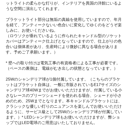
ットライトの柔らかな灯りが、インテリアを異国の洋館にいるよ
うな空間に演出してくれます。
ブラケットライト部分は無垢の真鍮を使用していますので、年月
を経て、アンティークないい色合いに変化してゆくのをどうぞ楽
しみに、お使いくださいね。
（ロウソクが垂れているように作られたキャンドル型のソケット
カバーはアンティーク仕上げとなっていますので、仕上がりの色
合いは個体差があり、生産時により微妙に異なる場合がありま
す。予めご了承願います。）
* 壁への取り付けは電気工事の有資格者による工事が必要です。
（ベースの裏側は、電線がむき出しの状態となっています。）
25Wのシャンデリア球が1個付属しています。（こちらのブラケ
ットはブラケット自体は、一般に市販されているE17サイズのシ
ャンデリア球40Wまでがお使いいただけますが、付属している小
さなレースのプリーツシェードを使われる場合、シェードが小さ
めのため、25Wまでとなります。本キャンドルブラケットには、
クラシックな優しい灯りのニュアンスを楽しんでお使いいただけ
るように、サービス級として25Wのシャンデリア球が付属してい
ます。）* LEDシャンデリア球もお使いいただけますが、弊ショ
ップではLED電球のご用意はいたしておりません。