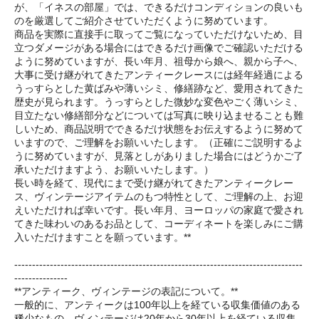
が、「イネスの部屋」では、できるだけコンディションの良いも
のを厳選してご紹介させていただくように努めています。
商品を実際に直接手に取ってご覧になっていただけないため、目
立つダメージがある場合にはできるだけ画像でご確認いただける
ように努めていますが、長い年月、祖母から娘へ、親から子へ、
大事に受け継がれてきたアンティークレースには経年経過による
うっすらとした黄ばみや薄いシミ、修繕跡など、愛用されてきた
歴史が見られます。うっすらとした微妙な変色やごく薄いシミ、
目立たない修繕部分などについては写真に映り込ませることも難
しいため、商品説明でできるだけ状態をお伝えするように努めて
いますので、ご理解をお願いいたします。（正確にご説明するよ
うに努めていますが、見落としがありました場合にはどうかご了
承いただけますよう、お願いいたします。）
長い時を経て、現代にまで受け継がれてきたアンティークレー
ス、ヴィンテージアイテムのもつ特性として、ご理解の上、お迎
えいただければ幸いです。長い年月、ヨーロッパの家庭で愛され
てきた味わいのあるお品として、コーディネートを楽しみにご購
入いただけますことを願っています。**
---------------------------------------------------------------------------------
---------------
**アンティーク、ヴィンテージの表記について。**
一般的に、アンティークは100年以上を経ている収集価値のある
稀少なもの、ヴィンテージは20年から30年以上を経ている収集